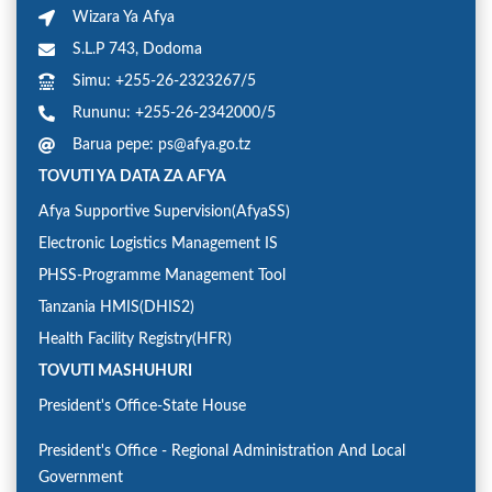
Wizara Ya Afya
S.L.P 743, Dodoma
Simu: +255-26-2323267/5
Rununu: +255-26-2342000/5
Barua pepe: ps@afya.go.tz
TOVUTI YA DATA ZA AFYA
Afya Supportive Supervision(AfyaSS)
Electronic Logistics Management IS
PHSS-Programme Management Tool
Tanzania HMIS(DHIS2)
Health Facility Registry(HFR)
TOVUTI MASHUHURI
President's Office-State House
President's Office - Regional Administration And Local
Government