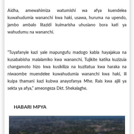
Aidha, amewahimiza watumishi wa afya kuendelea
kuwahudumia wananchi kwa haki, usawa, huruma na upendo,
jambo ambalo litazidi kuimarisha uhusiano bora kati ya
wahudumu na wananchi.
“Tuyafanyie kazi yale mapungufu madogo kabla hayajakua na
kusababisha malalamiko kwa wananchi, Tujikite katika kuzizuia
changamoto hizo kwa kusikiliza na kuzitatua kwa haraka na
niwaombe muendelee kuwahudumia wananchi kwa haki, ili
kuipa thamani kazi kubwa anayofanya Mhe. Rais kwa ajili ya
sekta ya afya,” ameongeza Dkt. Shekalaghe.
HABARI MPYA