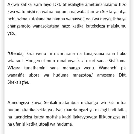
Akiwa katika ziara hiyo Dkt. Shekalaghe ametuma salamu hizo
kwa watumishi na watoa huduma na wataalam wa Sekta ya afya
nchi nzima kutokana na namna wanavyojitoa kwa moyo, licha ya
changamoto wanazokutana nazo katika kutekeleza majukumu
yao.
“Utendaji kazi wenu ni mzuri sana na tunajivunia sana huko
wizarani. Hongereni mno mnafanya kazi nzuri sana. Sisi kama
Wizara tunathamini sana mchango wenu. Wananchi pia
wanasifia ubora wa huduma mnazotoa,” amesema Dkt.
Shekalaghe.
Ameongeza kuwa Serikali inatambua mchango wa kila mtoa
huduma katika sekta ya afya, kuanzia ngazi ya msingi hadi taifa,
na itaendelea kutoa motisha kadri itakavyoweza ili kuongeza ari
na ufanisi katika utoaji wa huduma.