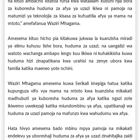
na kituo ambacho kitatoa fursa kwa wataalam kubuni njia bora
za kuboresha huduma za afya ya uzazi ikiwa ni pamoja na
matumizi ya teknolojia za kisasa za kufuatilia afya ya mama na
mtoto,” amefafanua Waziri Mhagama.
Amesema kituo hicho pia kitakuwa jukwaa la kuanzisha miradi
ya elimu kuhusu lishe bora, huduma za uzazi, na uangalizi wa
watoto wachanga ambapo lengo kuu likiwa ni kuhakikisha kuwa
huduma hizi zinapatikana kwa urahisi na zenye ubora kwa
familia katika maeneo yote nchini.
Waziri Mhagama amesema kuwa Serikali imepiga hatua katika
kupunguza vifo vya mama na mtoto kwa kuanzisha mikakati
madhubuti ya kuboresha huduma za afya katika ngazi zote
ikiwemo uwekezaji katika miundombinu ya afya, upatikanaji wa
huduma za uzazi pamoja na mafunzo kwa wahudumu wa afya.
Hata hivyo amesema bado mbinu mpya pamoja na mikakati
endelevu ya uboreshaji huduma za afya ya uzazi zinahitajika zaidi