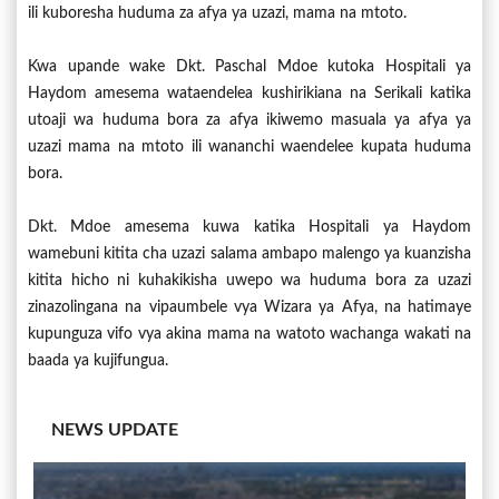
ili kuboresha huduma za afya ya uzazi, mama na mtoto.
Kwa upande wake Dkt. Paschal Mdoe kutoka Hospitali ya
Haydom amesema wataendelea kushirikiana na Serikali katika
utoaji wa huduma bora za afya ikiwemo masuala ya afya ya
uzazi mama na mtoto ili wananchi waendelee kupata huduma
bora.
Dkt. Mdoe amesema kuwa katika Hospitali ya Haydom
wamebuni kitita cha uzazi salama ambapo malengo ya kuanzisha
kitita hicho ni kuhakikisha uwepo wa huduma bora za uzazi
zinazolingana na vipaumbele vya Wizara ya Afya, na hatimaye
kupunguza vifo vya akina mama na watoto wachanga wakati na
baada ya kujifungua.
NEWS UPDATE