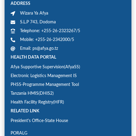
ADDRESS
Wizara Ya Afya
S.L.P 743, Dodoma
Telephone: +255-26-2323267/5
Mobile: +255-26-2342000/5
Email: ps@afya.go.tz
HEALTH DATA PORTAL
Afya Supportive Supervision(AfyaSS)
Electronic Logistics Management IS
PHSS-Programme Management Tool
Tanzania HMIS(DHIS2)
Health Facility Registry(HFR)
RELATED LINK
President's Office-State House
PORALG