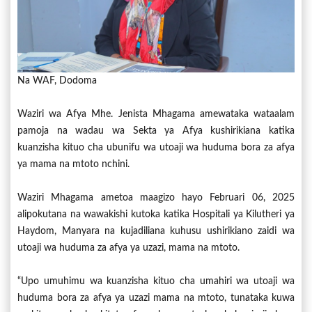
Na WAF, Dodoma
Waziri wa Afya Mhe. Jenista Mhagama amewataka wataalam
pamoja na wadau wa Sekta ya Afya kushirikiana katika
kuanzisha kituo cha ubunifu wa utoaji wa huduma bora za afya
ya mama na mtoto nchini.
Waziri Mhagama ametoa maagizo hayo Februari 06, 2025
alipokutana na wawakishi kutoka katika Hospitali ya Kilutheri ya
Haydom, Manyara na kujadiliana kuhusu ushirikiano zaidi wa
utoaji wa huduma za afya ya uzazi, mama na mtoto.
“Upo umuhimu wa kuanzisha kituo cha umahiri wa utoaji wa
huduma bora za afya ya uzazi mama na mtoto, tunataka kuwa