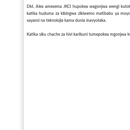
Dkt. Alex amesema JKCI hupokea wagonjwa wengi kutoka 
katika huduma za kibingwa zikiwemo matibabu ya moyo,
sayansi na teknolojia kama dunia inavyotaka.
Katika siku chache za hivi karibuni tumepokea mgonjwa k