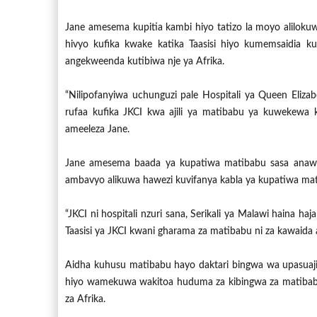
Jane amesema kupitia kambi hiyo tatizo la moyo alilokuw
hivyo kufika kwake katika Taasisi hiyo kumemsaidia 
angekweenda kutibiwa nje ya Afrika.
“Nilipofanyiwa uchunguzi pale Hospitali ya Queen Eliza
rufaa kufika JKCI kwa ajili ya matibabu ya kuwekewa k
ameeleza Jane.
Jane amesema baada ya kupatiwa matibabu sasa anawe
ambavyo alikuwa hawezi kuvifanya kabla ya kupatiwa ma
“JKCI ni hospitali nzuri sana, Serikali ya Malawi haina 
Taasisi ya JKCI kwani gharama za matibabu ni za kawaida 
Aidha kuhusu matibabu hayo daktari bingwa wa upasuaji
hiyo wamekuwa wakitoa huduma za kibingwa za matibab
za Afrika.