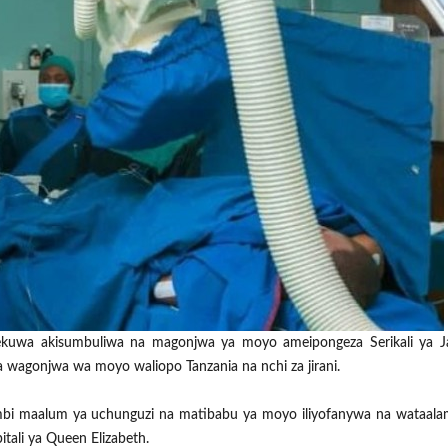
ekuwa akisumbuliwa na magonjwa ya moyo ameipongeza Serikali ya J
 wagonjwa wa moyo waliopo Tanzania na nchi za jirani.
ambi maalum ya uchunguzi na matibabu ya moyo iliyofanywa na wataal
tali ya Queen Elizabeth.