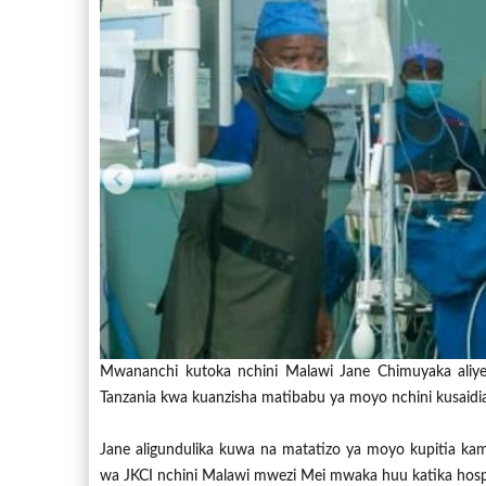
Mwananchi kutoka nchini Malawi Jane Chimuyaka aliy
Tanzania kwa kuanzisha matibabu ya moyo nchini kusaidia
Jane aligundulika kuwa na matatizo ya moyo kupitia k
wa JKCI nchini Malawi mwezi Mei mwaka huu katika hospi