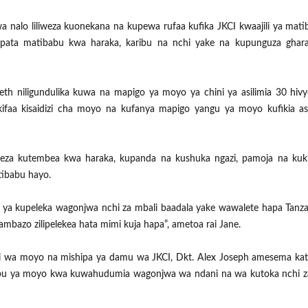
a nalo liliweza kuonekana na kupewa rufaa kufika JKCI kwaajili ya matib
kupata matibabu kwa haraka, karibu na nchi yake na kupunguza gha
beth niligundulika kuwa na mapigo ya moyo ya chini ya asilimia 30 hi
ifaa kisaidizi cha moyo na kufanya mapigo yangu ya moyo kufikia asi
za kutembea kwa haraka, kupanda na kushuka ngazi, pamoja na kuki
tibabu hayo.
haja ya kupeleka wagonjwa nchi za mbali baadala yake wawalete hapa Tanza
ambazo zilipelekea hata mimi kuja hapa”, ametoa rai Jane.
 wa moyo na mishipa ya damu wa JKCI, Dkt. Alex Joseph amesema kati
u ya moyo kwa kuwahudumia wagonjwa wa ndani na wa kutoka nchi za