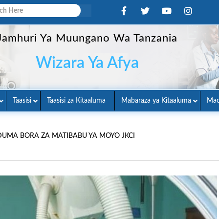
Jamhuri Ya Muungano Wa Tanzania
Wizara Ya Afya
Taasisi
Taasisi za Kitaaluma
Mabaraza ya Kitaaluma
Mac
UMA BORA ZA MATIBABU YA MOYO JKCI