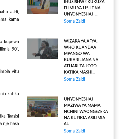
IHUSISHWE KUKUZA
ELIMU YA LISHE NA
abu zaidi,
UNYONYESHAJI...
rama kama
Soma Zaidi
WIZARA YA AFYA,
vyo kupewa
WHO KUANDAA
limia 90”,
MPANGO WA
KUKABILIANA NA
ATHARI ZA JOTO
mbia vitu
KATIKA MASHI...
Soma Zaidi
nia katika
UNYONYESHAJI
MAZIWA YA MAMA
NCHINI WAONGEZEKA
ka Taasisi
NA KUFIKIA ASILIMIA
 nje hasa
64...
Soma Zaidi