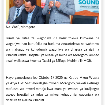
Na. WAF, Morogoro
Jumla ya rufaa za wagonjwa 67 hazikutolewa kutokana na
wagonjwa hao kunufaika na huduma zinazotolewa na wahitimu
wa mafunzo ya kuhudumia wagonjwa wa dharura ya ajali na
kiharusi katika Hospitali ya Rufaa ya mkoa wa Morogoro, ambao
awali walipaswa kwenda Taasisi ya Mifupa Muhimbili (MOI).
Hayo yameelezwa leo Oktoba 17 2025 na Katibu Mkuu Wizara
ya Afya Dkt. Seif Shekalaghe mkoani Morogoro, wakati akifunga
mafunzo wa mwezi mmoja kwa mara ya kwanza ya kuzijengea
uwezo hospitali za rufaa za mikoa kuhudumia wagonjwa wa
dharura za ajali na kiharusi.