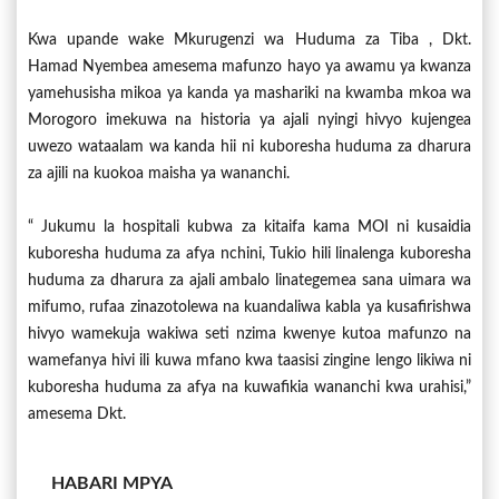
Kwa upande wake Mkurugenzi wa Huduma za Tiba , Dkt.
Hamad Nyembea amesema mafunzo hayo ya awamu ya kwanza
yamehusisha mikoa ya kanda ya mashariki na kwamba mkoa wa
Morogoro imekuwa na historia ya ajali nyingi hivyo kujengea
uwezo wataalam wa kanda hii ni kuboresha huduma za dharura
za ajili na kuokoa maisha ya wananchi.
“ Jukumu la hospitali kubwa za kitaifa kama MOI ni kusaidia
kuboresha huduma za afya nchini, Tukio hili linalenga kuboresha
huduma za dharura za ajali ambalo linategemea sana uimara wa
mifumo, rufaa zinazotolewa na kuandaliwa kabla ya kusafirishwa
hivyo wamekuja wakiwa seti nzima kwenye kutoa mafunzo na
wamefanya hivi ili kuwa mfano kwa taasisi zingine lengo likiwa ni
kuboresha huduma za afya na kuwafikia wananchi kwa urahisi,”
amesema Dkt.
HABARI MPYA