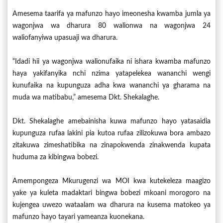
Amesema taarifa ya mafunzo hayo imeonesha kwamba jumla ya
wagonjwa wa dharura 80 walionwa na wagonjwa 24
waliofanyiwa upasuaji wa dharura.
“Idadi hii ya wagonjwa walionufaika ni ishara kwamba mafunzo
haya yakifanyika nchi nzima yatapelekea wananchi wengi
kunufaika na kupunguza adha kwa wananchi ya gharama na
muda wa matibabu,” amesema Dkt. Shekalaghe.
Dkt. Shekalaghe amebainisha kuwa mafunzo hayo yatasaidia
kupunguza rufaa lakini pia kutoa rufaa zilizokuwa bora ambazo
zitakuwa zimeshatibika na zinapokwenda zinakwenda kupata
huduma za kibingwa bobezi.
Amempongeza Mkurugenzi wa MOI kwa kutekeleza maagizo
yake ya kuleta madaktari bingwa bobezi mkoani morogoro na
kujengea uwezo wataalam wa dharura na kusema matokeo ya
mafunzo hayo tayari yameanza kuonekana.