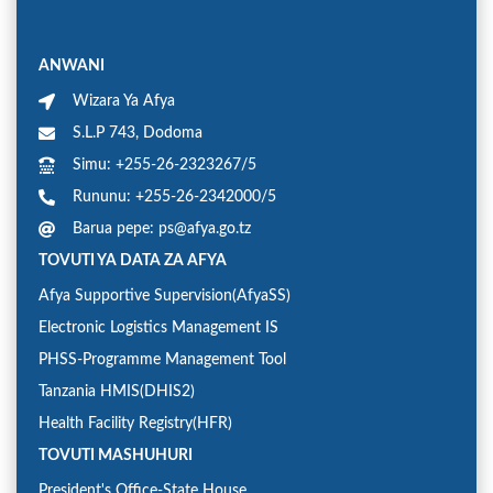
ANWANI
Wizara Ya Afya
S.L.P 743, Dodoma
Simu: +255-26-2323267/5
Rununu: +255-26-2342000/5
Barua pepe: ps@afya.go.tz
TOVUTI YA DATA ZA AFYA
Afya Supportive Supervision(AfyaSS)
Electronic Logistics Management IS
PHSS-Programme Management Tool
Tanzania HMIS(DHIS2)
Health Facility Registry(HFR)
TOVUTI MASHUHURI
President's Office-State House