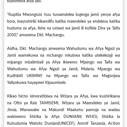
kuboresha afya zao.
"Kupitia Mwongozo huu tunaendelea kujenga jamii yenye afya
bora, inayoshiriki kikamilifu katika maendeleo ya endelevu katika
huduma za afya, lishe na ustawi wa jamii ili kufikia Dira ya Taifa
2050," amesema Dkt. Machangu.
Aidha, Dkt. Machangu amesema Wahudumu wa Afya Ngazi ya
Jamii wamekuwa na mchango mkubwa katika utekelezaji wa
mipango mbalimbali ya Afya ikiwemo Mpango wa Taifa wa
Wahudumu wa Afya Ngazi ya Jamii, Malaria, Mpango wa
Kudhibiti UKIMWI na Mpango wa Taifa wa Magonjwa
Yaliyokuwa hayapewi Kipaumbele.
Kikao hicho kimeratibiwa na Wizara ya Afya, kwa kushirikiana
na Ofisi ya Rais TAMISEMI, Wizara ya Maendeleo ya Jamii,
Jinsia, Wanawake na Makundi Maalumu pamoja na wadau
wakiwemo Shirika la Afya DUNIANI( WHO), Shirika la
Kuhudumia Watoto Duniani(UNICEF), Amref Tanzania, Action