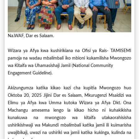
Na.WAF, Dar es Salaam.
Wizara ya Afya kwa kushirikiana na Ofisi ya Rais- TAMISEMI
pamoja na wadau mbalimbali iko mbioni kukamilisha Mwongozo
wa Kitaifa wa Uhamasishaji Jamii (National Community
Engagement Guideline).
Akizungumza katika kikao kazi cha kupitia Mwongozo huo
Oktoba 20, 2025 Jijini Dar es Salaam, Mkurugenzi Msaidizi wa
Elimu ya Afya kwa Umma kutoka Wizara ya Afya Dkt. Ona
Machangu amesema lengo la kikao hicho ni kuhakikisha
kunakuwa na mwongozo wa kitaifa utakaorahisisha
ushirikishwaji wa Makundi mbalimbali katika jamii ili kuimarisha
uwajibikaji, uwazi na ushiriki wa jamii katika kukinga, kulinda na