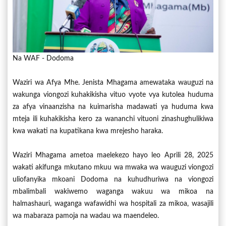
Na WAF - Dodoma
Waziri wa Afya Mhe. Jenista Mhagama amewataka wauguzi na
wakunga viongozi kuhakikisha vituo vyote vya kutolea huduma
za afya vinaanzisha na kuimarisha madawati ya huduma kwa
mteja ili kuhakikisha kero za wananchi vituoni zinashughulikiwa
kwa wakati na kupatikana kwa mrejesho haraka.
Waziri Mhagama ametoa maelekezo hayo leo Aprili 28, 2025
wakati akifunga mkutano mkuu wa mwaka wa wauguzi viongozi
uliofanyika mkoani Dodoma na kuhudhuriwa na viongozi
mbalimbali wakiwemo waganga wakuu wa mikoa na
halmashauri, waganga wafawidhi wa hospitali za mikoa, wasajili
wa mabaraza pamoja na wadau wa maendeleo.