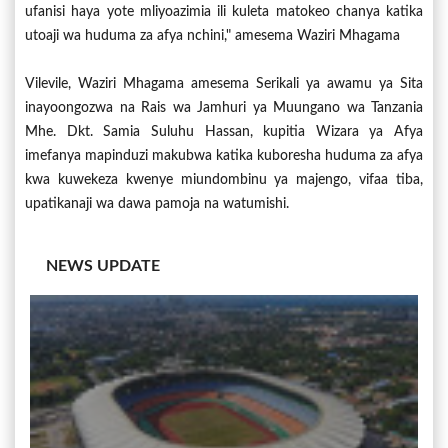
ufanisi haya yote mliyoazimia ili kuleta matokeo chanya katika
utoaji wa huduma za afya nchini," amesema Waziri Mhagama
Vilevile, Waziri Mhagama amesema Serikali ya awamu ya Sita
inayoongozwa na Rais wa Jamhuri ya Muungano wa Tanzania
Mhe. Dkt. Samia Suluhu Hassan, kupitia Wizara ya Afya
imefanya mapinduzi makubwa katika kuboresha huduma za afya
kwa kuwekeza kwenye miundombinu ya majengo, vifaa tiba,
upatikanaji wa dawa pamoja na watumishi.
NEWS UPDATE