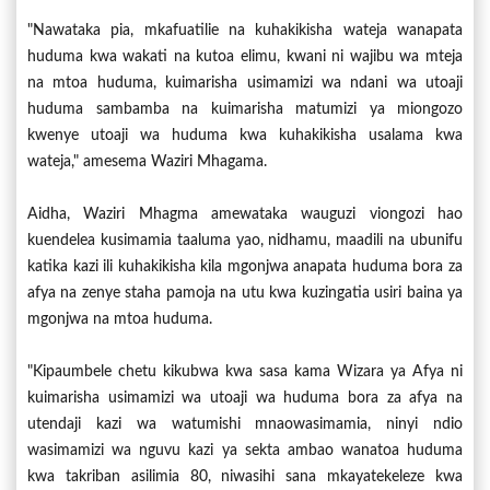
"Nawataka pia, mkafuatilie na kuhakikisha wateja wanapata
huduma kwa wakati na kutoa elimu, kwani ni wajibu wa mteja
na mtoa huduma, kuimarisha usimamizi wa ndani wa utoaji
huduma sambamba na kuimarisha matumizi ya miongozo
kwenye utoaji wa huduma kwa kuhakikisha usalama kwa
wateja," amesema Waziri Mhagama.
Aidha, Waziri Mhagma amewataka wauguzi viongozi hao
kuendelea kusimamia taaluma yao, nidhamu, maadili na ubunifu
katika kazi ili kuhakikisha kila mgonjwa anapata huduma bora za
afya na zenye staha pamoja na utu kwa kuzingatia usiri baina ya
mgonjwa na mtoa huduma.
"Kipaumbele chetu kikubwa kwa sasa kama Wizara ya Afya ni
kuimarisha usimamizi wa utoaji wa huduma bora za afya na
utendaji kazi wa watumishi mnaowasimamia, ninyi ndio
wasimamizi wa nguvu kazi ya sekta ambao wanatoa huduma
kwa takriban asilimia 80, niwasihi sana mkayatekeleze kwa