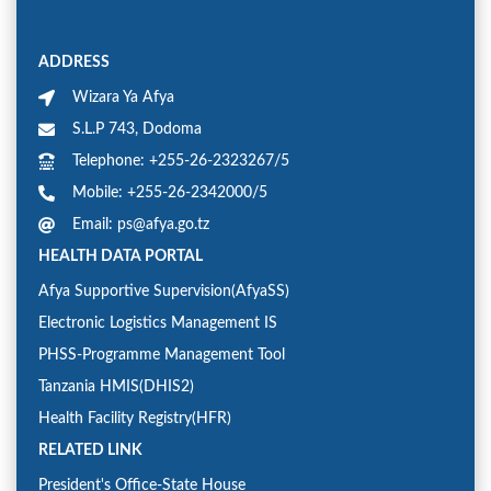
ADDRESS
Wizara Ya Afya
S.L.P 743, Dodoma
Telephone: +255-26-2323267/5
Mobile: +255-26-2342000/5
Email: ps@afya.go.tz
HEALTH DATA PORTAL
Afya Supportive Supervision(AfyaSS)
Electronic Logistics Management IS
PHSS-Programme Management Tool
Tanzania HMIS(DHIS2)
Health Facility Registry(HFR)
RELATED LINK
President's Office-State House