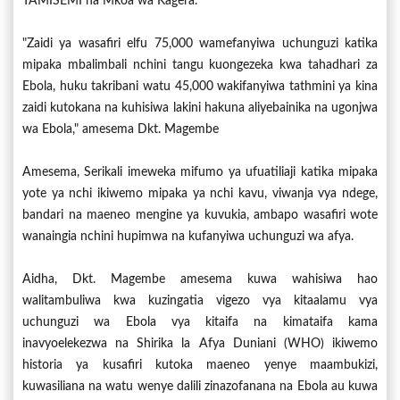
TAMISEMI na Mkoa wa Kagera.
"Zaidi ya wasafiri elfu 75,000 wamefanyiwa uchunguzi katika
mipaka mbalimbali nchini tangu kuongezeka kwa tahadhari za
Ebola, huku takribani watu 45,000 wakifanyiwa tathmini ya kina
zaidi kutokana na kuhisiwa lakini hakuna aliyebainika na ugonjwa
wa Ebola," amesema Dkt. Magembe
Amesema, Serikali imeweka mifumo ya ufuatiliaji katika mipaka
yote ya nchi ikiwemo mipaka ya nchi kavu, viwanja vya ndege,
bandari na maeneo mengine ya kuvukia, ambapo wasafiri wote
wanaingia nchini hupimwa na kufanyiwa uchunguzi wa afya.
Aidha, Dkt. Magembe amesema kuwa wahisiwa hao
walitambuliwa kwa kuzingatia vigezo vya kitaalamu vya
uchunguzi wa Ebola vya kitaifa na kimataifa kama
inavyoelekezwa na Shirika la Afya Duniani (WHO) ikiwemo
historia ya kusafiri kutoka maeneo yenye maambukizi,
kuwasiliana na watu wenye dalili zinazofanana na Ebola au kuwa