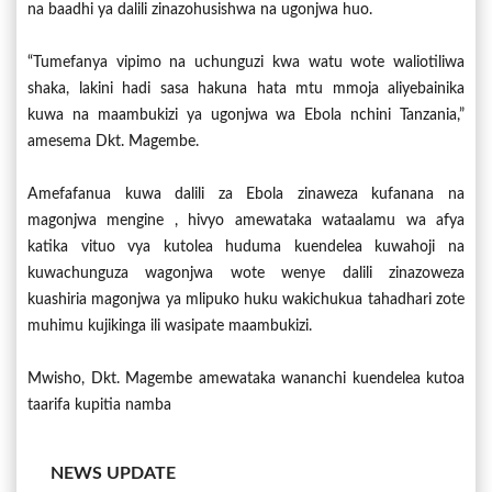
na baadhi ya dalili zinazohusishwa na ugonjwa huo.
“Tumefanya vipimo na uchunguzi kwa watu wote waliotiliwa
shaka, lakini hadi sasa hakuna hata mtu mmoja aliyebainika
kuwa na maambukizi ya ugonjwa wa Ebola nchini Tanzania,”
amesema Dkt. Magembe.
Amefafanua kuwa dalili za Ebola zinaweza kufanana na
magonjwa mengine , hivyo amewataka wataalamu wa afya
katika vituo vya kutolea huduma kuendelea kuwahoji na
kuwachunguza wagonjwa wote wenye dalili zinazoweza
kuashiria magonjwa ya mlipuko huku wakichukua tahadhari zote
muhimu kujikinga ili wasipate maambukizi.
Mwisho, Dkt. Magembe amewataka wananchi kuendelea kutoa
taarifa kupitia namba
NEWS UPDATE