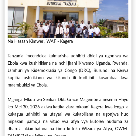
Na Hassan Kimweri, WAF - Kagera
Tanzania imeendelea kuimarisha udhibiti dhidi ya ugonjwa wa
Ebola kwa kushirikiana na nchi jirani ikiwemo Uganda, Rwanda,
Jamhuri ya Kidemokrasia ya Congo (DRC), Burundi na Kenya
kupitia ushirikiano wa kikanda ili kudhibiti kusambaa kwa
maambukizi ya Ebola.
Mganga Mkuu wa Serikali Dkt. Grace Magembe amesema Hayo
leo Mei 30, 2026 akiwa katika ziara mkoani Kagera kwa lengo la
kukagua udhibiti na utayari wa kukabiliana na ugonjwa huo
mipakani pamoja na vituo vya afya vya kutolea huduma za
dharula akiambatana na timu kutoka Wizara ya Afya, OWM-