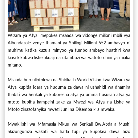
Wizara ya Afya imepokea msaada wa vidonge milioni mbili vya
Albendazole venye thamani ya Shilingi Milioni 552 ambavyo ni
muhimu katika kuzuia minyoo ya tumbo ambayo huathiri kwa
kiasi kikubwa lishe,ukuaji na utambuzi wa watoto chini ya miaka
mitano.
Msaada huo uliotolewa na Shirika la World Vision kwa Wizara ya
Afya kupitia Idara ya huduma za dawa ni ushahidi wa dhamira
thabiti wa Serikali ya kuboresha afya ya umma hususan afya ya
mtoto kupitia kampeini zake za Mwezi wa Afya na Lishe ya
Mtoto zinazofanyika mwezi Juni na Disemba kila mwaka.
Mwakilishi wa Mfamasia Mkuu wa Serikali Bw.Abdalla Mushi
akizungumza wakati wa hafla fupi ya kupokea dawa hizo