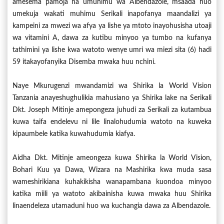
amesema pamoja na umuhimu wa Albendazole, msaada huo
umekuja wakati muhimu Serikali inapofanya maandalizi ya
kampeini za mwezi wa afya ya lishe ya mtoto inayohusisha utoaji
wa vitamini A, dawa za kutibu minyoo ya tumbo na kufanya
tathimini ya lishe kwa watoto wenye umri wa miezi sita (6) hadi
59 itakayofanyika Disemba mwaka huu nchini.
Naye Mkurugenzi mwandamizi wa Shirika la World Vision
Tanzania anayeshughulikia mahusiano ya Shirika lake na Serikali
Dkt. Joseph Mitinje amepongeza juhudi za Serikali za kutambua
kuwa taifa endelevu ni lile linalohudumia watoto na kuweka
kipaumbele katika kuwahudumia kiafya.
Aidha Dkt. Mitinje ameongeza kuwa Shirika la World Vision,
Bohari Kuu ya Dawa, Wizara na Mashirika kwa muda sasa
wameshirikiana kuhakikisha wanapambana kuondoa minyoo
katika miili ya watoto akibainisha kuwa mwaka huu Shirika
linaendeleza utamaduni huo wa kuchangia dawa za Albendazole.