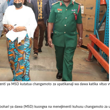
ti ya MSD kutatua changamoto za upatikanaji wa dawa katika vituo v
a bohari ya dawa (MSD) kuongea na menejimenti kuhusu changamoto za u