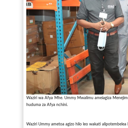
Waziri wa Afya Mhe. Ummy Mwalimu ameiagiza Menejimen
huduma za Afya nchini.
Waziri Ummy ametoa agizo hilo leo wakati alipotembele