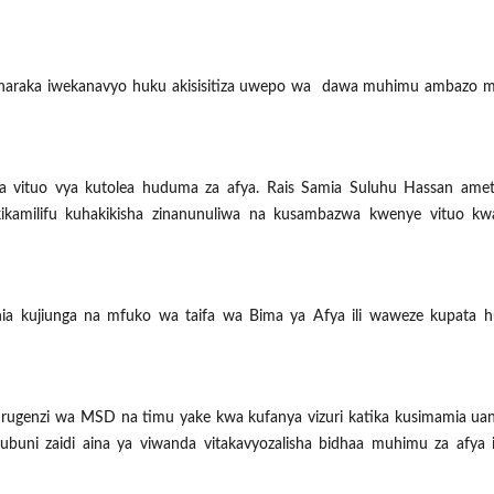
 haraka iwekanavyo huku akisisitiza uwepo wa dawa muhimu ambazo 
ka vituo vya kutolea huduma za afya. Rais Samia Suluhu Hassan ame
kikamilifu kuhakikisha zinanunuliwa na kusambazwa kwenye vituo kwa
ia kujiunga na mfuko wa taifa wa Bima ya Afya ili waweze kupata 
enzi wa MSD na timu yake kwa kufanya vizuri katika kusimamia uanz
uni zaidi aina ya viwanda vitakavyozalisha bidhaa muhimu za afya i