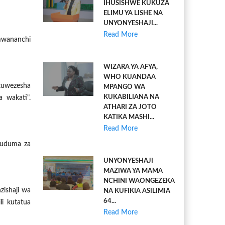
IHUSISHWE KUKUZA
ELIMU YA LISHE NA
UNYONYESHAJI...
Read More
mwananchi
WIZARA YA AFYA,
WHO KUANDAA
tuwezesha
MPANGO WA
KUKABILIANA NA
 wakati".
ATHARI ZA JOTO
KATIKA MASHI...
Read More
huduma za
UNYONYESHAJI
MAZIWA YA MAMA
NCHINI WAONGEZEKA
ishaji wa
NA KUFIKIA ASILIMIA
64...
li kutatua
Read More