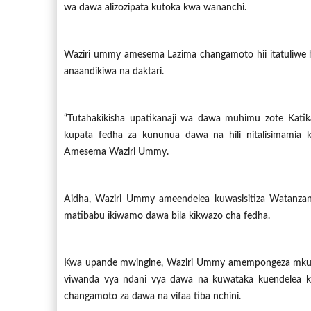
wa dawa alizozipata kutoka kwa wananchi.
Waziri ummy amesema Lazima changamoto hii itatuliwe
anaandikiwa na daktari.
“Tutahakikisha upatikanaji wa dawa muhimu zote Kati
kupata fedha za kununua dawa na hili nitalisimamia 
Amesema Waziri Ummy.
Aidha, Waziri Ummy ameendelea kuwasisitiza Watanzan
matibabu ikiwamo dawa bila kikwazo cha fedha.
Kwa upande mwingine, Waziri Ummy amempongeza mkurug
viwanda vya ndani vya dawa na kuwataka kuendelea kub
changamoto za dawa na vifaa tiba nchini.