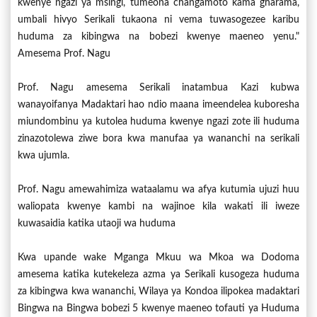
kwenye ngazi ya msingi, tumeona changamoto kama gharama,
umbali hivyo Serikali tukaona ni vema tuwasogezee karibu
huduma za kibingwa na bobezi kwenye maeneo yenu."
Amesema Prof. Nagu
Prof. Nagu amesema Serikali inatambua Kazi kubwa
wanayoifanya Madaktari hao ndio maana imeendelea kuboresha
miundombinu ya kutolea huduma kwenye ngazi zote ili huduma
zinazotolewa ziwe bora kwa manufaa ya wananchi na serikali
kwa ujumla.
Prof. Nagu amewahimiza wataalamu wa afya kutumia ujuzi huu
waliopata kwenye kambi na wajinoe kila wakati ili iweze
kuwasaidia katika utaoji wa huduma
Kwa upande wake Mganga Mkuu wa Mkoa wa Dodoma
amesema katika kutekeleza azma ya Serikali kusogeza huduma
za kibingwa kwa wananchi, Wilaya ya Kondoa ilipokea madaktari
Bingwa na Bingwa bobezi 5 kwenye maeneo tofauti ya Huduma