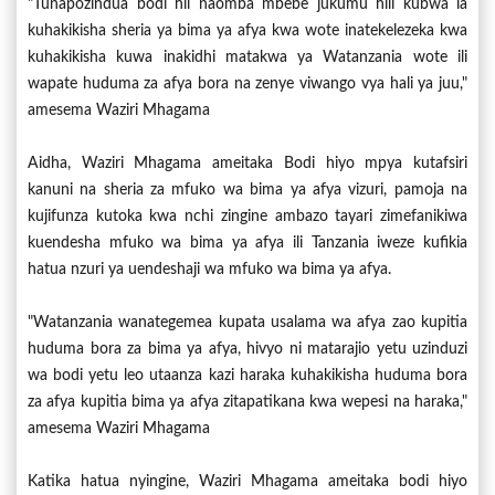
"Tunapozindua bodi hii naomba mbebe jukumu hili kubwa la
kuhakikisha sheria ya bima ya afya kwa wote inatekelezeka kwa
kuhakikisha kuwa inakidhi matakwa ya Watanzania wote ili
wapate huduma za afya bora na zenye viwango vya hali ya juu,"
amesema Waziri Mhagama
Aidha, Waziri Mhagama ameitaka Bodi hiyo mpya kutafsiri
kanuni na sheria za mfuko wa bima ya afya vizuri, pamoja na
kujifunza kutoka kwa nchi zingine ambazo tayari zimefanikiwa
kuendesha mfuko wa bima ya afya ili Tanzania iweze kufikia
hatua nzuri ya uendeshaji wa mfuko wa bima ya afya.
"Watanzania wanategemea kupata usalama wa afya zao kupitia
huduma bora za bima ya afya, hivyo ni matarajio yetu uzinduzi
wa bodi yetu leo utaanza kazi haraka kuhakikisha huduma bora
za afya kupitia bima ya afya zitapatikana kwa wepesi na haraka,"
amesema Waziri Mhagama
Katika hatua nyingine, Waziri Mhagama ameitaka bodi hiyo