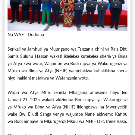
Na WAF - Dodoma
Serikali ya Jamhuri ya Muungano wa Tanzania chini ya Rais Dkt.
Samia Suluhu Hassan wakati ikielekea kutekelea sheria ya Bima
ya Afya kwa wote, Wajumbe wa Bodi mpya ya Wakurugenzi ya
Mfuko wa Bima ya Afya (NHIF) wametakiwa kuhakikisha sheria
hiyo inakidhi matakwa ya Watanzania wote.
Waziri wa Afya Mhe. Jenista Mhagama amesema hayo leo
Januari 21, 2025 wakati akizindua Bodi mpya ya Wakurugenzi
ya Mfuko wa Bima ya Afya (NHIF) ikiongozwa na Mwenyekiti
wake Bw. Eliudi Sanga yenye wajumbe Nane akiwemo Katibu
wa Bodi ambaye ni Mkurugenzi Mkuu wa NHIF Dkt. Irene Isaka.