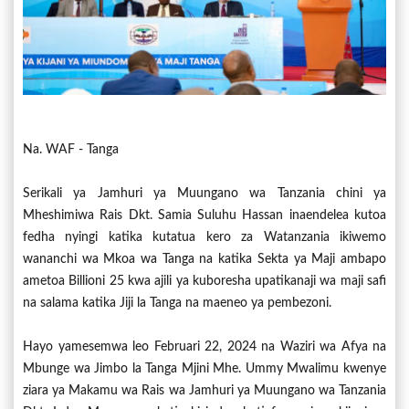
Na. WAF - Tanga
Serikali ya Jamhuri ya Muungano wa Tanzania chini ya
Mheshimiwa Rais Dkt. Samia Suluhu Hassan inaendelea kutoa
fedha nyingi katika kutatua kero za Watanzania ikiwemo
wananchi wa Mkoa wa Tanga na katika Sekta ya Maji ambapo
ametoa Billioni 25 kwa ajili ya kuboresha upatikanaji wa maji safi
na salama katika Jiji la Tanga na maeneo ya pembezoni.
Hayo yamesemwa leo Februari 22, 2024 na Waziri wa Afya na
Mbunge wa Jimbo la Tanga Mjini Mhe. Ummy Mwalimu kwenye
ziara ya Makamu wa Rais wa Jamhuri ya Muungano wa Tanzania