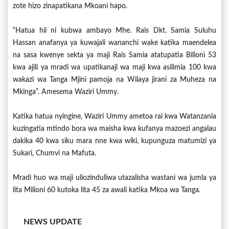
zote hizo zinapatikana Mkoani hapo.
“Hatua hii ni kubwa ambayo Mhe. Rais Dkt. Samia Suluhu
Hassan anafanya ya kuwajali wananchi wake katika maendelea
na sasa kwenye sekta ya maji Rais Samia atatupatia Bilioni 53
kwa ajili ya mradi wa upatikanaji wa maji kwa asilimia 100 kwa
wakazi wa Tanga Mjini pamoja na Wilaya jirani za Muheza na
Mkinga”. Amesema Waziri Ummy.
Katika hatua nyingine, Waziri Ummy ametoa rai kwa Watanzania
kuzingatia mtindo bora wa maisha kwa kufanya mazoezi angalau
dakika 40 kwa siku mara nne kwa wiki, kupunguza matumizi ya
Sukari, Chumvi na Mafuta.
Mradi huo wa maji uliozinduliwa utazalisha wastani wa jumla ya
lita Milioni 60 kutoka lita 45 za awali katika Mkoa wa Tanga.
NEWS UPDATE