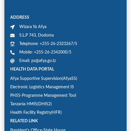
ADDRESS
Wizara Ya Afya
S.L.P 743, Dodoma
Telephone: +255-26-2323267/5
Mobile: +255-26-2342000/5
Email: ps@afya.go.tz
HEALTH DATA PORTAL
Afya Supportive Supervision(AfyaSS)
Electronic Logistics Management IS
PHSS-Programme Management Tool
Tanzania HMIS(DHIS2)
Health Facility Registry(HFR)
RELATED LINK
President's Office-State House