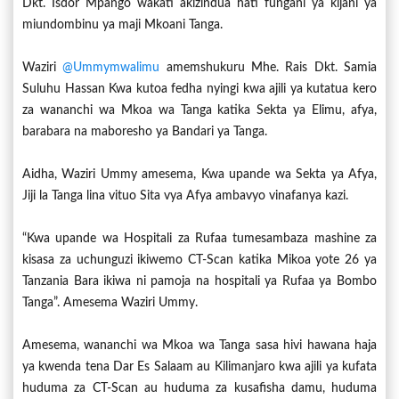
Dkt. Isdor Mpango wakati akizindua hati fungani ya kijani ya
miundombinu ya maji Mkoani Tanga.
Waziri
@ummymwalimu
amemshukuru Mhe. Rais Dkt. Samia
Suluhu Hassan Kwa kutoa fedha nyingi kwa ajili ya kutatua kero
za wananchi wa Mkoa wa Tanga katika Sekta ya Elimu, afya,
barabara na maboresho ya Bandari ya Tanga.
Aidha, Waziri Ummy amesema, Kwa upande wa Sekta ya Afya,
Jiji la Tanga lina vituo Sita vya Afya ambavyo vinafanya kazi.
“Kwa upande wa Hospitali za Rufaa tumesambaza mashine za
kisasa za uchunguzi ikiwemo CT-Scan katika Mikoa yote 26 ya
Tanzania Bara ikiwa ni pamoja na hospitali ya Rufaa ya Bombo
Tanga”. Amesema Waziri Ummy.
Amesema, wananchi wa Mkoa wa Tanga sasa hivi hawana haja
ya kwenda tena Dar Es Salaam au Kilimanjaro kwa ajili ya kufata
huduma za CT-Scan au huduma za kusafisha damu, huduma