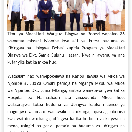
Timu ya Madaktari, Wauguzi Bingwa na Bobezi wapatao 36
wametua mkoani Njombe kwa ajili ya kutoa huduma za
Kibingwa na Ubingwa Bobezi kupitia Program ya Madaktari
Bingwa wa Dkt. Samia Suluhu Hassan, ikiwa ni awamu ya nne
kufanyika katika mkoa huo.
Wataalam hao wamepokelewa na Katibu Tawala wa Mkoa wa
Njombe Bi. Judica Omari, pamoja na Mganga Mkuu wa Mkoa
wa Njombe, Dkt. Juma Mfanga, ambao wametawanywa katika
Hospitali za Halmashauri sita zinazounda Mkoa huo,
wakitarajiwa kutoa huduma za Ubingwa katika maeneo ya
magonjwa ya ndani, wanawake na ukunga, upasuaji, ubobezi
kwa watoto wachanga, ubingwa katika huduma za kinywa na
meno, usingizi na ganzi, pamoja na huduma za ubingwa na