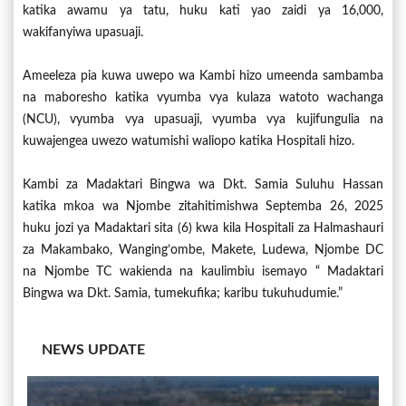
katika awamu ya tatu, huku kati yao zaidi ya 16,000,
wakifanyiwa upasuaji.
Ameeleza pia kuwa uwepo wa Kambi hizo umeenda sambamba
na maboresho katika vyumba vya kulaza watoto wachanga
(NCU), vyumba vya upasuaji, vyumba vya kujifungulia na
kuwajengea uwezo watumishi waliopo katika Hospitali hizo.
Kambi za Madaktari Bingwa wa Dkt. Samia Suluhu Hassan
katika mkoa wa Njombe zitahitimishwa Septemba 26, 2025
huku jozi ya Madaktari sita (6) kwa kila Hospitali za Halmashauri
za Makambako, Wanging’ombe, Makete, Ludewa, Njombe DC
na Njombe TC wakienda na kaulimbiu isemayo “ Madaktari
Bingwa wa Dkt. Samia, tumekufika; karibu tukuhudumie.”
NEWS UPDATE