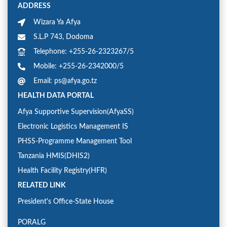
ADDRESS
Wizara Ya Afya
S.L.P 743, Dodoma
Telephone: +255-26-2323267/5
Mobile: +255-26-2342000/5
Email: ps@afya.go.tz
HEALTH DATA PORTAL
Afya Supportive Supervision(AfyaSS)
Electronic Logistics Management IS
PHSS-Programme Management Tool
Tanzania HMIS(DHIS2)
Health Facility Registry(HFR)
RELATED LINK
President's Office-State House
PORALG