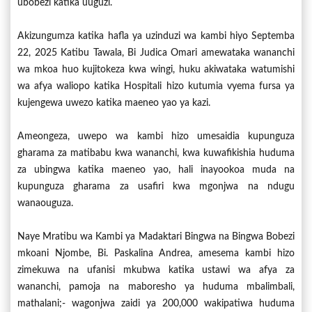
ubobezi katika uuguzi.
Akizungumza katika hafla ya uzinduzi wa kambi hiyo Septemba
22, 2025 Katibu Tawala, Bi Judica Omari amewataka wananchi
wa mkoa huo kujitokeza kwa wingi, huku akiwataka watumishi
wa afya waliopo katika Hospitali hizo kutumia vyema fursa ya
kujengewa uwezo katika maeneo yao ya kazi.
Ameongeza, uwepo wa kambi hizo umesaidia kupunguza
gharama za matibabu kwa wananchi, kwa kuwafikishia huduma
za ubingwa katika maeneo yao, hali inayookoa muda na
kupunguza gharama za usafiri kwa mgonjwa na ndugu
wanaouguza.
Naye Mratibu wa Kambi ya Madaktari Bingwa na Bingwa Bobezi
mkoani Njombe, Bi. Paskalina Andrea, amesema kambi hizo
zimekuwa na ufanisi mkubwa katika ustawi wa afya za
wananchi, pamoja na maboresho ya huduma mbalimbali,
mathalani;- wagonjwa zaidi ya 200,000 wakipatiwa huduma