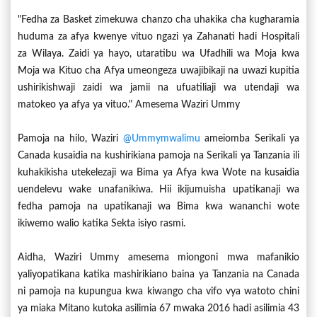
"Fedha za Basket zimekuwa chanzo cha uhakika cha kugharamia
huduma za afya kwenye vituo ngazi ya Zahanati hadi Hospitali
za Wilaya. Zaidi ya hayo, utaratibu wa Ufadhili wa Moja kwa
Moja wa Kituo cha Afya umeongeza uwajibikaji na uwazi kupitia
ushirikishwaji zaidi wa jamii na ufuatiliaji wa utendaji wa
matokeo ya afya ya vituo." Amesema Waziri Ummy
Pamoja na hilo, Waziri
@ummymwalimu
ameiomba Serikali ya
Canada kusaidia na kushirikiana pamoja na Serikali ya Tanzania ili
kuhakikisha utekelezaji wa Bima ya Afya kwa Wote na kusaidia
uendelevu wake unafanikiwa. Hii ikijumuisha upatikanaji wa
fedha pamoja na upatikanaji wa Bima kwa wananchi wote
ikiwemo walio katika Sekta isiyo rasmi.
Aidha, Waziri Ummy amesema miongoni mwa mafanikio
yaliyopatikana katika mashirikiano baina ya Tanzania na Canada
ni pamoja na kupungua kwa kiwango cha vifo vya watoto chini
ya miaka Mitano kutoka asilimia 67 mwaka 2016 hadi asilimia 43