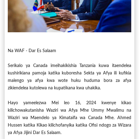
Na WAF - Dar Es Salaam
Serikalo ya Canada imeihakikishia Tanzania kuwa itaendelea
kushirikiana pamoja katika kuboresha Sekta ya Afya ili kufikia
malengo ya afya kwa wote huku huduma bora za afya
zikiendelea kutolewa na kupatikana kwa uhakika.
Hayo yameelezwa Mei leo 16, 2024 kwenye kikao
kilichowakutanisha Waziri wa Afya Mhe Ummy Mwalimu na
Waziri wa Maendelo ya Kimataifa wa Canada Mhe. Ahmed
Hussen katika Kikao kilichofanyika katika Ofisi ndogo za Wizara
ya Afya Jijini Dar Es Salaam.