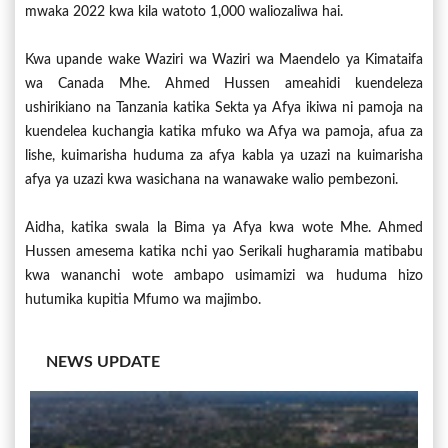
mwaka 2022 kwa kila watoto 1,000 waliozaliwa hai.
Kwa upande wake Waziri wa Waziri wa Maendelo ya Kimataifa
wa Canada Mhe. Ahmed Hussen ameahidi kuendeleza
ushirikiano na Tanzania katika Sekta ya Afya ikiwa ni pamoja na
kuendelea kuchangia katika mfuko wa Afya wa pamoja, afua za
lishe, kuimarisha huduma za afya kabla ya uzazi na kuimarisha
afya ya uzazi kwa wasichana na wanawake walio pembezoni.
Aidha, katika swala la Bima ya Afya kwa wote Mhe. Ahmed
Hussen amesema katika nchi yao Serikali hugharamia matibabu
kwa wananchi wote ambapo usimamizi wa huduma hizo
hutumika kupitia Mfumo wa majimbo.
NEWS UPDATE