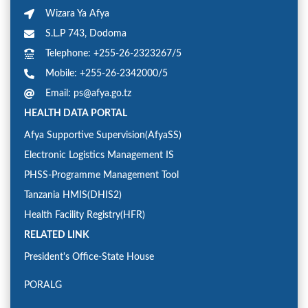
Wizara Ya Afya
S.L.P 743, Dodoma
Telephone: +255-26-2323267/5
Mobile: +255-26-2342000/5
Email: ps@afya.go.tz
HEALTH DATA PORTAL
Afya Supportive Supervision(AfyaSS)
Electronic Logistics Management IS
PHSS-Programme Management Tool
Tanzania HMIS(DHIS2)
Health Facility Registry(HFR)
RELATED LINK
President's Office-State House
PORALG