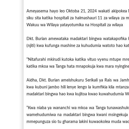
Ameyasema hayo leo Oktoba 21, 2024 wakati akipokea 
siku sita katika hospitali za halmashauri 11 za wilaya 
Wakuu wa Wilaya yatayotumika na Hospitali za wilaya
Dkt. Burian amewataka madaktari bingwa watakapofika k
(njiti) kwa kufunga mashine za kuhudumia watoto hao kat
“Nitafurahi mkirudi kutoka katika vituo vyenu mtupe mrej
katika mkoa wa Tanga hata mnapokuja kwa mara nyingine 
Aidha, Dkt. Burian ameishukuru Serikali ya Rais wa J
kwa kubuni jambo hili lenye lengo la kumfikia kila mta
madaktari bingwa hao kwa kujitoa kwao kuwahudumia Wa
“Kwa niaba ya wananchi wa mkoa wa Tanga tunawashukuru
wamehudumiwa na madaktari bingwa kwani msingekuja w
mmepunguza sio tu gharama lakini kuwaokolea muda wao