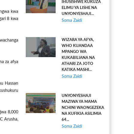
IHUSISHWE KUKUZA
ELIMU YA LISHE NA
ingwa kwa
UNYONYESHAJI...
gari 8 kwa
Soma Zaidi
WIZARA YA AFYA,
o wachanga
WHO KUANDAA
MPANGO WA
KUKABILIANA NA
ma za afya
ATHARI ZA JOTO
KATIKA MASHI...
Soma Zaidi
uhu Hassan
 kushukuru
UNYONYESHAJI
MAZIWA YA MAMA
NCHINI WAONGEZEKA
njwa 8,000
NA KUFIKIA ASILIMIA
C Arusha,
64...
Soma Zaidi