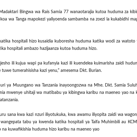
Madaktari Bingwa wa Rais Samia 77 wanaotarajia kutoa huduma za kib
za mkoa wa Tanga mapokezi yaliyoenda sambamba na zoezi la kukabidhi ma
atika hospitali hizo kusaidia kuboresha huduma katika wodi za watot
ika hospitali ambazo hazijaanza kutoa huduma hizo.
esho ili kujua wapi pa kufanyia kazi ili kuendelea kuimarisha zaidi hudu
tuwe tumerahisisha kazi yenu,” amesema Dkt. Burian.
amhuri ya Muungano wa Tanzania inayoongozwa na Mhe. Dkt. Samia Sul
nzania mwenye uhitaji wa matibabu ya kibingwa karibu na maeneo yao na
tanzania.
 sana kwa kazi nzuri iliyotukuka, kwa awamu iliyopita zaidi wa wago
angepata tabu ya kwenda katika hospitali ya Taifa Muhimbili au KCM
 na kuwafikishia huduma hizo karibu na maeneo yao