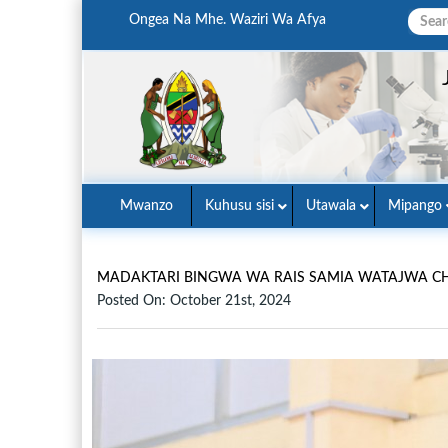
Ongea Na Mhe. Waziri Wa Afya
Mwanzo
Kuhusu sisi
Utawala
Mipango
MADAKTARI BINGWA WA RAIS SAMIA WATAJWA C
Posted On: October 21st, 2024