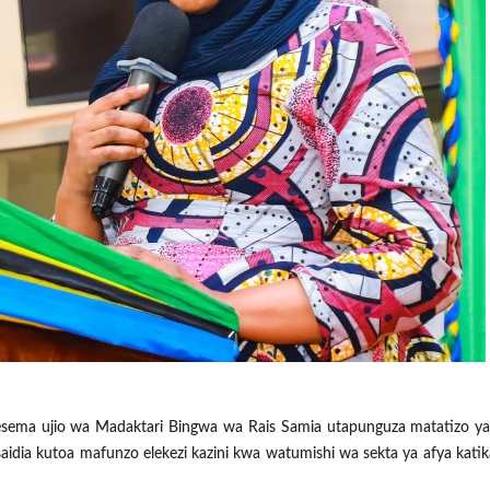
sema ujio wa Madaktari Bingwa wa Rais Samia utapunguza matatizo ya
ia kutoa mafunzo elekezi kazini kwa watumishi wa sekta ya afya katika