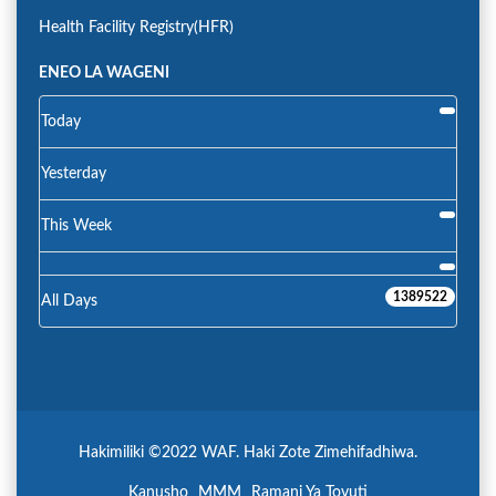
Health Facility Registry(HFR)
ENEO LA WAGENI
Today
Yesterday
This Week
1389522
All Days
Hakimiliki ©2022 WAF. Haki Zote Zimehifadhiwa.
Kanusho
MMM
Ramani Ya Tovuti