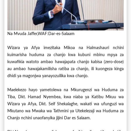
Na Mvuda Jaffer,WAF:Dar-es-Salaam
Wizara ya Afya imezitaka Mikoa na Halmashauri nchini
kuimarisha huduma za chanjo kwa kubuni mbinu mpya za
kuwafikia watoto ambao hawajapata chanjo kabisa (zero-dose)
au ambao hawajakamilisha ratiba za chanjo, ili kuongeza kinga
dhidi ya magonjwa yanayozuilika kwa chanjo.
Maelekezo hayo yametolewa na Mkurugenzi wa Huduma za
Tiba, Dkt. Hamad Nyembea, kwa niaba ya Katibu Mkuu wa
Wizara ya Afya, Dkt. Seif Shekalaghe, wakati wa ufunguzi wa
Mkutano wa Mwaka wa Tathmini ya Utekelezaji wa Huduma za
Chanjo nchini unaofanyika jijini Dar es Salaam.