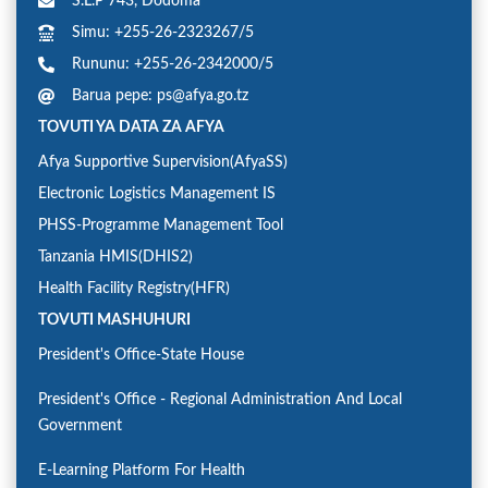
S.L.P 743, Dodoma
Simu: +255-26-2323267/5
Rununu: +255-26-2342000/5
Barua pepe: ps@afya.go.tz
TOVUTI YA DATA ZA AFYA
Afya Supportive Supervision(AfyaSS)
Electronic Logistics Management IS
PHSS-Programme Management Tool
Tanzania HMIS(DHIS2)
Health Facility Registry(HFR)
TOVUTI MASHUHURI
President's Office-State House
President's Office - Regional Administration And Local
Government
E-Learning Platform For Health