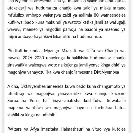
Dkt.Nyembea amesema licha ya mafanikio yaliyopatikana katika
utekelezaji wa huduma za chanjo kwa zaidi ya miaka mitano
mfululizo ambapo walengwa zaidi ya asilimia 80 wameendelea
kufikiwa, bado kuna makundi ya watoto katika jamii za wafugaji,
wavuvi, maeneo ya migodini pamoja na baadhi ya maeneo ya
mijini ambayo hayafikiwi kikamilifu na huduma hizo.
“Serikali imeandaa Mpango Mkakati wa Taifa wa Chanjo wa
mwaka 2026–2030 unaolenga kuhakikisha huduma za chanjo
zinawafikia walengwa wote na kujenga jamii yenye kinga dhidi ya
magonjwa yanayozuilika kwa chanjo.”amesema Dkt.Nyembea
Aidha, Dkt.Nyembea ameeleza kuwa bado kuna changamoto ya
ufuatiliaji wa magonjwa yanayozuilika kwa chanjo ikiwemo
Surua na Polio, hali inayosababisha kushindwa kuwabaini
mapema wahisiwa wa magonjwa hayo na kuchukua hatua
stahiki za kinga na udhibiti.
“Wizara ya Afya imezitaka Halmashauri na vituo vya kutolea