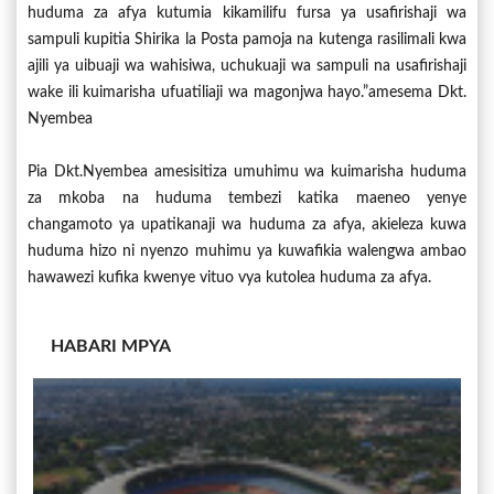
huduma za afya kutumia kikamilifu fursa ya usafirishaji wa
sampuli kupitia Shirika la Posta pamoja na kutenga rasilimali kwa
ajili ya uibuaji wa wahisiwa, uchukuaji wa sampuli na usafirishaji
wake ili kuimarisha ufuatiliaji wa magonjwa hayo.”amesema Dkt.
Nyembea
Pia Dkt.Nyembea amesisitiza umuhimu wa kuimarisha huduma
za mkoba na huduma tembezi katika maeneo yenye
changamoto ya upatikanaji wa huduma za afya, akieleza kuwa
huduma hizo ni nyenzo muhimu ya kuwafikia walengwa ambao
hawawezi kufika kwenye vituo vya kutolea huduma za afya.
HABARI MPYA