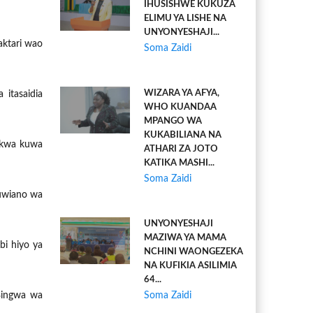
IHUSISHWE KUKUZA
ELIMU YA LISHE NA
UNYONYESHAJI...
aktari wao
Soma Zaidi
WIZARA YA AFYA,
 itasaidia
WHO KUANDAA
MPANGO WA
KUKABILIANA NA
 kwa kuwa
ATHARI ZA JOTO
KATIKA MASHI...
Soma Zaidi
uwiano wa
UNYONYESHAJI
MAZIWA YA MAMA
i hiyo ya
NCHINI WAONGEZEKA
NA KUFIKIA ASILIMIA
64...
 Bingwa wa
Soma Zaidi