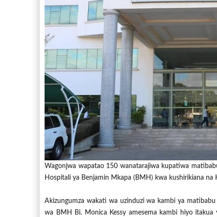
Wagonjwa wapatao 150 wanatarajiwa kupatiwa matibabu
Hospitali ya Benjamin Mkapa (BMH) kwa kushirikiana na Ho
Akizungumza wakati wa uzinduzi wa kambi ya matibabu
wa BMH Bi. Monica Kessy amesema kambi hiyo itakua 