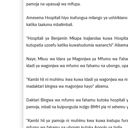
pamoja na upasuaji wa mifupa.
Amesema Hospitali hiyo inafungua milango ya ushirikiano 
katika taaluma mbalimbali.
"Hospitali ya Benjamin Mkapa inajiandaa kuwa Hospitali
kutupatia uzoefu katika kuwahudumia wananchi" Alisem
Naye, Mkuu wa Idara ya Magonjwa ya Mfumo wa Faha
idadi ya wagonjwa wa mfumo wa fahamu na ubongo, upasu
"Kambi hii ni muhimu kwa kuwa Idadi ya wagonjwa wa m
madaktari bingwa wa magonjwa hayo" alisema.
Daktari Bingwa wa mfumo wa fahamu kutoka hospitali y
pamoja, mbali na kuipunguzia mzigo BMH pia ni sehemu ya
"Kambi hii ya pamoja ni muhimu kwa kuwa inatupa fursa
mfumo wa fahamu na ubongo kutoka Appolo ya India.