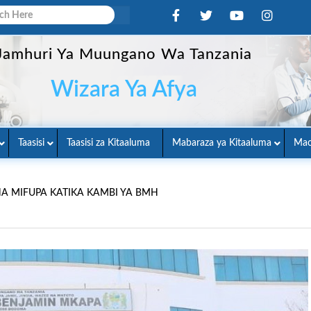
Jamhuri Ya Muungano Wa Tanzania
Wizara Ya Afya
Taasisi
Taasisi za Kitaaluma
Mabaraza ya Kitaaluma
Mac
 MIFUPA KATIKA KAMBI YA BMH