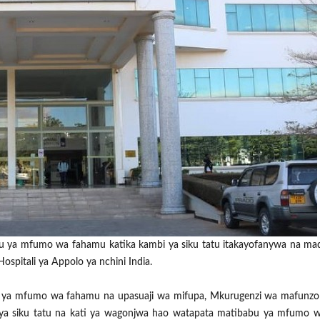
 ya mfumo wa fahamu katika kambi ya siku tatu itakayofanywa na mad
spitali ya Appolo ya nchini India.
 ya mfumo wa fahamu na upasuaji wa mifupa, Mkurugenzi wa mafunzo n
ya siku tatu na kati ya wagonjwa hao watapata matibabu ya mfumo 