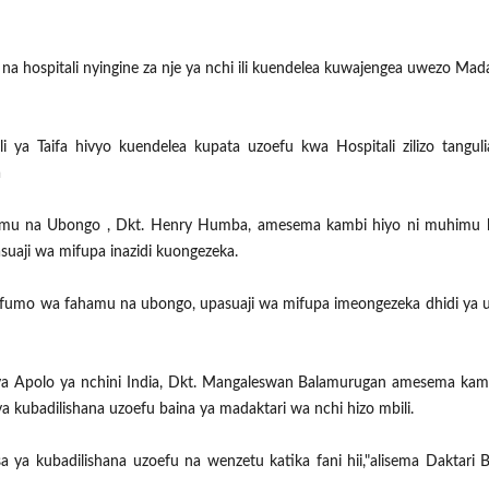
na hospitali nyingine za nje ya nchi ili kuendelea kuwajengea uwezo Mad
 ya Taifa hivyo kuendelea kupata uzoefu kwa Hospitali zilizo tangulia
a
mu na Ubongo , Dkt. Henry Humba, amesema kambi hiyo ni muhimu
aji wa mifupa inazidi kuongezeka.
fumo wa fahamu na ubongo, upasuaji wa mifupa imeongezeka dhidi ya 
a Apolo ya nchini India, Dkt. Mangaleswan Balamurugan amesema kamb
 kubadilishana uzoefu baina ya madaktari wa nchi hizo mbili.
 ya kubadilishana uzoefu na wenzetu katika fani hii,"alisema Daktari