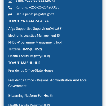
Simu: +255-26-2323267/5
Rununu: +255-26-2342000/5
Barua pepe: ps@afya.go.tz
TOVUTI YA DATA ZA AFYA
Afya Supportive Supervision(AfyaSS)
Electronic Logistics Management IS
PHSS-Programme Management Tool
Tanzania HMIS(DHIS2)
Health Facility Registry(HFR)
TOVUTI MASHUHURI
President's Office-State House
President's Office - Regional Administration And Local
Government
E-Learning Platform For Health
Health Facility Registry(HFR)