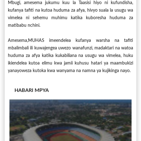
Mbugi, amesema jukumu kuu la Taasisi hiyo ni kufundisha,
kufanya tafiti na kutoa huduma za afya, hivyo suala la usugu wa
vimelea ni sehemu muhimu katika kuboresha huduma za
matibabu nchini.
Amesema,MUHAS imeendelea kufanya warsha na tafiti
mbalimbali ili kuwajengea uwezo wanafunzi, madaktari na watoa
huduma za afya katika kukabiliana na usugu wa vimelea, huku
ikiendelea kutoa elimu kwa jamii kuhusu hatari ya maambukizi
yanayoweza kutoka kwa wanyama na namna ya kujikinga nayo.
HABARI MPYA