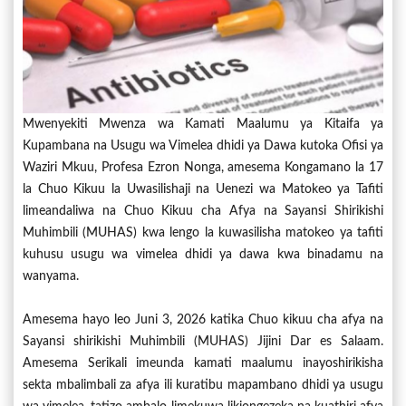
Mwenyekiti Mwenza wa Kamati Maalumu ya Kitaifa ya
Kupambana na Usugu wa Vimelea dhidi ya Dawa kutoka Ofisi ya
Waziri Mkuu, Profesa Ezron Nonga, amesema Kongamano la 17
la Chuo Kikuu la Uwasilishaji na Uenezi wa Matokeo ya Tafiti
limeandaliwa na Chuo Kikuu cha Afya na Sayansi Shirikishi
Muhimbili (MUHAS) kwa lengo la kuwasilisha matokeo ya tafiti
kuhusu usugu wa vimelea dhidi ya dawa kwa binadamu na
wanyama.
Amesema hayo leo Juni 3, 2026 katika Chuo kikuu cha afya na
Sayansi shirikishi Muhimbili (MUHAS) Jijini Dar es Salaam.
Amesema Serikali imeunda kamati maalumu inayoshirikisha
sekta mbalimbali za afya ili kuratibu mapambano dhidi ya usugu