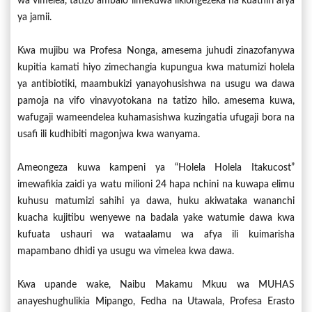
wa vimelea, tatizo ambalo limekuwa likiongezeka na kuathiri afya
ya jamii.
Kwa mujibu wa Profesa Nonga, amesema juhudi zinazofanywa
kupitia kamati hiyo zimechangia kupungua kwa matumizi holela
ya antibiotiki, maambukizi yanayohusishwa na usugu wa dawa
pamoja na vifo vinavyotokana na tatizo hilo. amesema kuwa,
wafugaji wameendelea kuhamasishwa kuzingatia ufugaji bora na
usafi ili kudhibiti magonjwa kwa wanyama.
Ameongeza kuwa kampeni ya “Holela Holela Itakucost”
imewafikia zaidi ya watu milioni 24 hapa nchini na kuwapa elimu
kuhusu matumizi sahihi ya dawa, huku akiwataka wananchi
kuacha kujitibu wenyewe na badala yake watumie dawa kwa
kufuata ushauri wa wataalamu wa afya ili kuimarisha
mapambano dhidi ya usugu wa vimelea kwa dawa.
Kwa upande wake, Naibu Makamu Mkuu wa MUHAS
anayeshughulikia Mipango, Fedha na Utawala, Profesa Erasto