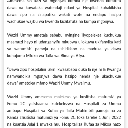
Amesema sio kazi ya mgonjwa kutoka nje kwenda kutafuta
dawa na kuwataka watendaji ndani ya Hospitali kuhakikisha
dawa zipo na zinapatika wakati wote na endapo hazipo
wachukue wajibu wa kwenda kuzitafuta na kumpa mgonjwa.
Waziri Ummy ametaja sababu nyingine iliyopelekea kuchukua
maamuzi hayo ni udanganyifu mkubwa uliokuwa ukifanyika kati
ya watumishi pamoja na ushirikiano na maduka ya dawa
kuhujumu Mfuko wa Taifa wa Bima ya Afya.
“Dawa zipo hospitalini lakini kwasababu duka la nje ni la Kwangu
namwandikia mgonjwa dawa hazipo nenda nje ukachukue
dawa” ametolea mfano Waziri Ummy Mwalimu.
Waziri Ummy amesema malekezo ya kusitisha matumizi ya
Fomu 2C yalishaanza kutekelezwa na Hospitali za Umma
ambapo Hospitali ya Rufaa ya Taifa Muhimbili pamoja na za
Kanda zilisitisha matumizi ya Fomu 2C toka tarehe 1 Juni, 2022
na kuanzia Julai 1 mwaka huu Hospitali za Rufaa za Mikoa nazo