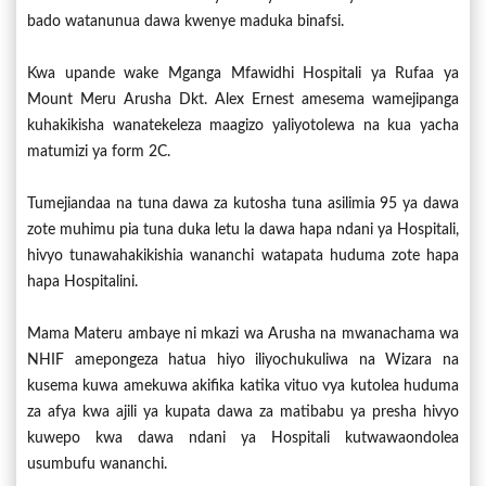
bado watanunua dawa kwenye maduka binafsi.
Kwa upande wake Mganga Mfawidhi Hospitali ya Rufaa ya
Mount Meru Arusha Dkt. Alex Ernest amesema wamejipanga
kuhakikisha wanatekeleza maagizo yaliyotolewa na kua yacha
matumizi ya form 2C.
Tumejiandaa na tuna dawa za kutosha tuna asilimia 95 ya dawa
zote muhimu pia tuna duka letu la dawa hapa ndani ya Hospitali,
hivyo tunawahakikishia wananchi watapata huduma zote hapa
hapa Hospitalini.
Mama Materu ambaye ni mkazi wa Arusha na mwanachama wa
NHIF amepongeza hatua hiyo iliyochukuliwa na Wizara na
kusema kuwa amekuwa akifika katika vituo vya kutolea huduma
za afya kwa ajili ya kupata dawa za matibabu ya presha hivyo
kuwepo kwa dawa ndani ya Hospitali kutwawaondolea
usumbufu wananchi.