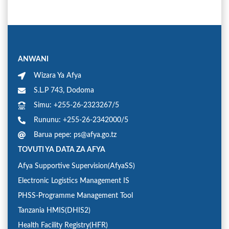
ANWANI
Wizara Ya Afya
S.L.P 743, Dodoma
Simu: +255-26-2323267/5
Rununu: +255-26-2342000/5
Barua pepe: ps@afya.go.tz
TOVUTI YA DATA ZA AFYA
Afya Supportive Supervision(AfyaSS)
Electronic Logistics Management IS
PHSS-Programme Management Tool
Tanzania HMIS(DHIS2)
Health Facility Registry(HFR)