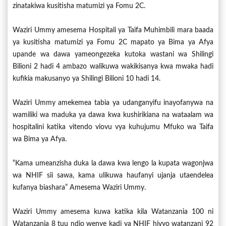
zinatakiwa kusitisha matumizi ya Fomu 2C.
Waziri Ummy amesema Hospitali ya Taifa Muhimbili mara baada
ya kusitisha matumizi ya Fomu 2C mapato ya Bima ya Afya
upande wa dawa yameongezeka kutoka wastani wa Shilingi
Bilioni 2 hadi 4 ambazo walikuwa wakikisanya kwa mwaka hadi
kufikia makusanyo ya Shilingi Bilioni 10 hadi 14.
Waziri Ummy amekemea tabia ya udanganyifu inayofanywa na
wamiliki wa maduka ya dawa kwa kushirikiana na wataalam wa
hospitalini katika vitendo viovu vya kuhujumu Mfuko wa Taifa
wa Bima ya Afya.
“Kama umeanzisha duka la dawa kwa lengo la kupata wagonjwa
wa NHIF sii sawa, kama ulikuwa haufanyi ujanja utaendelea
kufanya biashara” Amesema Waziri Ummy.
Waziri Ummy amesema kuwa katika kila Watanzania 100 ni
Watanzania 8 tuu ndio wenye kadi ya NHIF hivyo watanzani 92