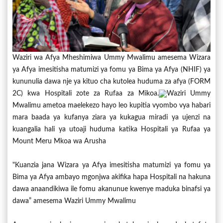
Waziri wa Afya Mheshimiwa Ummy Mwalimu amesema Wizara
ya Afya imesitisha matumizi ya fomu ya Bima ya Afya (NHIF) ya
kununulia dawa nje ya kituo cha kutolea huduma za afya (FORM
2C) kwa Hospitali zote za Rufaa za Mikoa.
Waziri Ummy
Mwalimu ametoa maelekezo hayo leo kupitia vyombo vya habari
mara baada ya kufanya ziara ya kukagua miradi ya ujenzi na
kuangalia hali ya utoaji huduma katika Hospitali ya Rufaa ya
Mount Meru Mkoa wa Arusha
"Kuanzia jana Wizara ya Afya imesitisha matumizi ya fomu ya
Bima ya Afya ambayo mgonjwa akifika hapa Hospitali na hakuna
dawa anaandikiwa ile fomu akanunue kwenye maduka binafsi ya
dawa” amesema Waziri Ummy Mwalimu