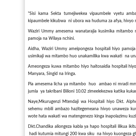
"Sisi kama Sekta tumejiwekea vipaumbele vyetu ambav
kipaumbele kikubwa ni ubora wa huduma za afya, hivyo m
Waziri Ummy amesema wanatarajia kusimika mitambo mi
pamoja na Wilaya nchini.
Aidha, Waziri Ummy ameipongeza hospitali hiyo pamoj
usimikaji wa mitambo huo unakamilika kwa wakati na un
Ameongeza kuwa mitambo hiyo haitosaidia hospitali hiyo
Manyara, Singid na Iringa.
Pia amesema licha ya mitambo huo ambao ni mradi mmo
jumla ya takribani Bilioni 10.02 zimeelekezwa katika kukam
Naye,Mkurugenzi Mtendaji wa Hospitali hiyo Dkt. Alp
sehemu mbili ambazo hazitegemeana hivyo unaweza kuwas
wote hata wakati wa matengenezo kinga inapolazimu ku
Dkt.Chandika aliongeza kabla ya hapo hospitali ilikua i
hadi kutumia mitungi 200 kwa siku na hivyo kuongeza gha