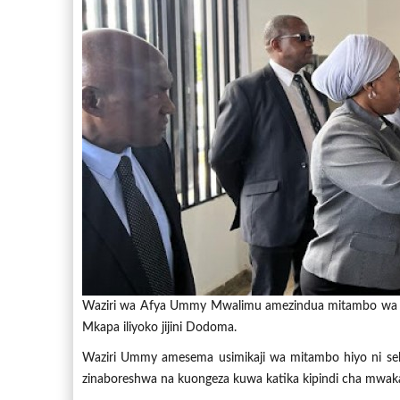
Waziri wa Afya Ummy Mwalimu amezindua mitambo wa hewa
Mkapa iliyoko jijini Dodoma.
Waziri Ummy amesema usimikaji wa mitambo hiyo ni seh
zinaboreshwa na kuongeza kuwa katika kipindi cha mwaka