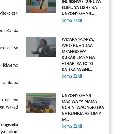
IHUSISHWE KUKUZA
ELIMU YA LISHE NA
tekeleza,
UNYONYESHAJI...
Soma Zaidi
koa,Kanda
WIZARA YA AFYA,
WHO KUANDAA
a kazi ya
MPANGO WA
KUKABILIANA NA
ATHARI ZA JOTO
ni ikiwemo
KATIKA MASHI...
Soma Zaidi
an ambapo
UNYONYESHAJI
ku na una
MAZIWA YA MAMA
lea wakati
NCHINI WAONGEZEKA
NA KUFIKIA ASILIMIA
64...
kiongezeka
Soma Zaidi
ya milioni