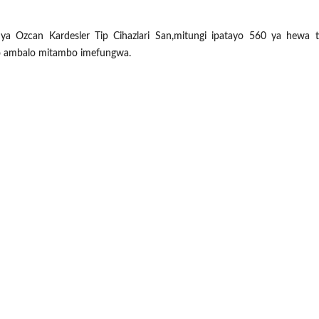
a Ozcan Kardesler Tip Cihazlari San,mitungi ipatayo 560 ya hewa ti
go ambalo mitambo imefungwa.