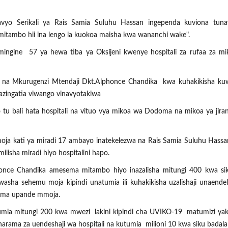
yo Serikali ya Rais Samia Suluhu Hassan ingependa kuviona tunavi
itambo hii ina lengo la kuokoa maisha kwa wananchi wake".
ngine 57 ya hewa tiba ya Oksijeni kwenye hospitali za rufaa za mi
a na Mkurugenzi Mtendaji Dkt.Alphonce Chandika kwa kuhakikisha kuw
azingatia viwango vinavyotakiwa
 tu bali hata hospitali na vituo vya mikoa wa Dodoma na mikoa ya jira
ja kati ya miradi 17 ambayo inatekelezwa na Rais Samia Suluhu Hass
ilisha miradi hiyo hospitalini hapo.
honce Chandika amesema mitambo hiyo inazalisha mitungi 400 kwa si
ha sehemu moja kipindi unatumia ili kuhakikisha uzalishaji unaende
zima upande mmoja.
kitumia mitungi 200 kwa mwezi lakini kipindi cha UVIKO-19 matumizi ya
rama za uendeshaji wa hospitali na kutumia milioni 10 kwa siku badala 