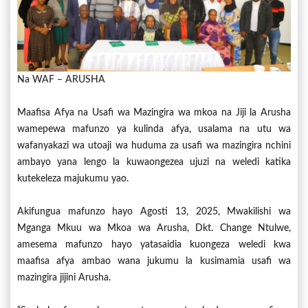
Na WAF – ARUSHA
Maafisa Afya na Usafi wa Mazingira wa mkoa na Jiji la Arusha
wamepewa mafunzo ya kulinda afya, usalama na utu wa
wafanyakazi wa utoaji wa huduma za usafi wa mazingira nchini
ambayo yana lengo la kuwaongezea ujuzi na weledi katika
kutekeleza majukumu yao.
Akifungua mafunzo hayo Agosti 13, 2025, Mwakilishi wa
Mganga Mkuu wa Mkoa wa Arusha, Dkt. Change Ntulwe,
amesema mafunzo hayo yatasaidia kuongeza weledi kwa
maafisa afya ambao wana jukumu la kusimamia usafi wa
mazingira jijini Arusha.