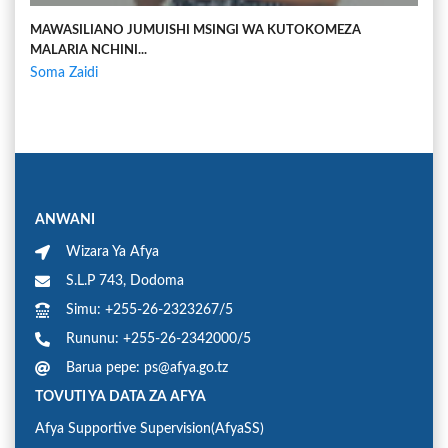
MAWASILIANO JUMUISHI MSINGI WA KUTOKOMEZA
MALARIA NCHINI...
Soma Zaidi
ANWANI
Wizara Ya Afya
S.L.P 743, Dodoma
Simu: +255-26-2323267/5
Rununu: +255-26-2342000/5
Barua pepe: ps@afya.go.tz
TOVUTI YA DATA ZA AFYA
Afya Supportive Supervision(AfyaSS)