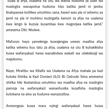
“Suala la afya, usalama na utu, wa watoa huduma za usafi wa
mazingira wanapotoa huduma hizo katika jamii ni jambo
linalopaswa kutiliwa umuhimu sana, kwani wao pia ni sehemu ya
jamii na pia ni muhimu kuzingatia kanuni za afya na usalama
kwa lengo la kuzuia kusambaa kwa magonjwa katika jamii,”
amesema Dkt. Ntulwe.
Mafunzo hayo yamelenga kuwajengea uwezo maafisa afya
katika sehemu kuu tatu za afya, usalama na utu ili kuhakikisha
kuwa wafanyakazi hawa wanalindwa wakati wa utekelezaji wa
majukumu.
Naye, Mratibu wa Kitaifa wa Usalama na Afya mahala pa kazi
kutoka Shirika la Kazi Duniani (ILO) Bi. Getrude Sima amesema
shirika hilo linatambua umuhimu wa maafisa afya na mazingira
pamoja na wafanyakazi wanaohusika kusafisha mazingira
kutokana na aina ya huduma wanazozitoa.
Ameongeza kuwa mara nyingi wafanyakazi hawa huwa