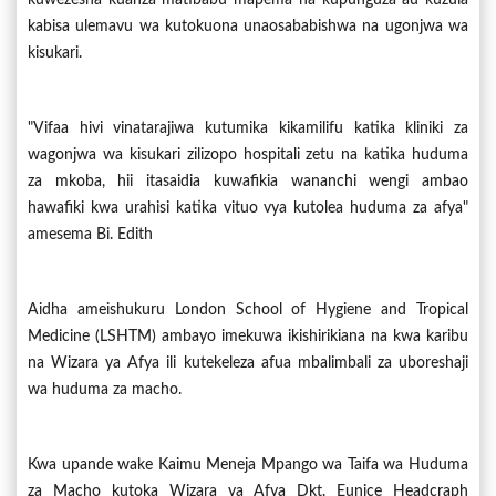
kabisa ulemavu wa kutokuona unaosababishwa na ugonjwa wa
kisukari.
"Vifaa hivi vinatarajiwa kutumika kikamilifu katika kliniki za
wagonjwa wa kisukari zilizopo hospitali zetu na katika huduma
za mkoba, hii itasaidia kuwafikia wananchi wengi ambao
hawafiki kwa urahisi katika vituo vya kutolea huduma za afya"
amesema Bi. Edith
Aidha ameishukuru London School of Hygiene and Tropical
Medicine (LSHTM) ambayo imekuwa ikishirikiana na kwa karibu
na Wizara ya Afya ili kutekeleza afua mbalimbali za uboreshaji
wa huduma za macho.
Kwa upande wake Kaimu Meneja Mpango wa Taifa wa Huduma
za Macho kutoka Wizara ya Afya Dkt. Eunice Headcraph