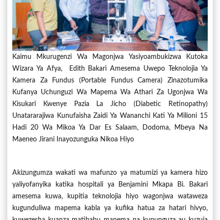
Kaimu Mkurugenzi Wa Magonjwa Yasiyoambukizwa Kutoka
Wizara Ya Afya, Edith Bakari Amesema Uwepo Teknolojia Ya
Kamera Za Fundus (Portable Fundus Camera) Zinazotumika
Kufanya Uchunguzi Wa Mapema Wa Athari Za Ugonjwa Wa
Kisukari Kwenye Pazia La Jicho (diabetic Retinopathy)
Unatararajiwa Kunufaisha Zaidi Ya Wananchi Kati Ya Milioni 15
Hadi 20 Wa Mikoa Ya Dar Es Salaam, Dodoma, Mbeya Na
Maeneo Jirani Inayozunguka Nikoa Hiyo
Akizungumza wakati wa mafunzo ya matumizi ya kamera hizo
yaliyofanyika katika hospitali ya Benjamini Mkapa Bi. Bakari
amesema kuwa, kupitia teknolojia hiyo wagonjwa wataweza
kugunduliwa mapema kabla ya kufika hatua za hatari hivyo,
kuwezesha kuanza matibabu mapema na kupunguza au kuzuia