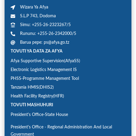
Wizara Ya Afya
S.L.P 743, Dodoma
Simu: +255-26-2323267/5
Rununu: +255-26-2342000/5
Barua pepe: ps@afya.go.tz
TOVUTI YA DATA ZA AFYA
Afya Supportive Supervision(AfyaSS)
Electronic Logistics Management IS
PHSS-Programme Management Tool
Tanzania HMIS(DHIS2)
Health Facility Registry(HFR)
TOVUTI MASHUHURI
President's Office-State House
President's Office - Regional Administration And Local
Government