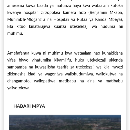
amesema kuwa baada ya mafunzo haya kwa wataalam kutoka
kwenye hospitali zilizopokea kamera hizo (Benjamini Mkapa,
Muhimbili-Mloganzila na Hospitali ya Rufaa ya Kanda Mbeya),
kila kituo kinatarajiwa kuanza utekelezaji wa huduma hii
muhimu.
Amefafanua kuwa ni muhimu kwa wataalam hao kuhakikisha
vifaa hivyo vinatumika kikamilifu, huku utekelezaji ukienda
sambamba na kuwasilisha taarifa za utekelezaji wa kila mwezi
zikionesha idadi ya wagonjwa waliohudumiwa, waliokutwa na
changamoto, waliopatiwa matibabu na aina ya matibabu
yaliyotolewa.
HABARI MPYA