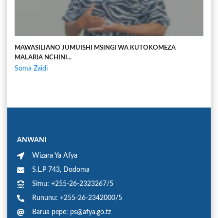
MAWASILIANO JUMUISHI MSINGI WA KUTOKOMEZA
MALARIA NCHINI...
Soma Zaidi
ANWANI
Wizara Ya Afya
S.L.P 743, Dodoma
Simu: +255-26-2323267/5
Rununu: +255-26-2342000/5
Barua pepe: ps@afya.go.tz