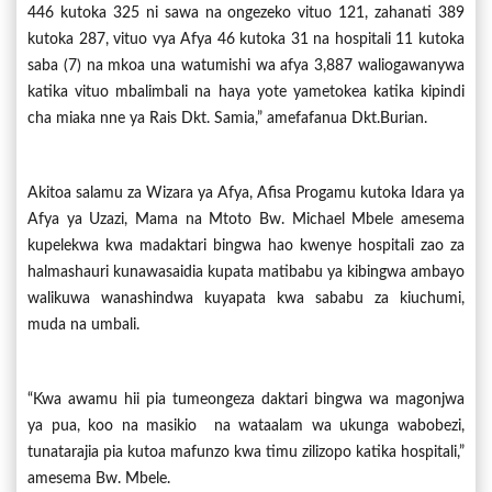
446 kutoka 325 ni sawa na ongezeko vituo 121, zahanati 389
kutoka 287, vituo vya Afya 46 kutoka 31 na hospitali 11 kutoka
saba (7) na mkoa una watumishi wa afya 3,887 waliogawanywa
katika vituo mbalimbali na haya yote yametokea katika kipindi
cha miaka nne ya Rais Dkt. Samia,” amefafanua Dkt.Burian.
Akitoa salamu za Wizara ya Afya, Afisa Progamu kutoka Idara ya
Afya ya Uzazi, Mama na Mtoto Bw. Michael Mbele amesema
kupelekwa kwa madaktari bingwa hao kwenye hospitali zao za
halmashauri kunawasaidia kupata matibabu ya kibingwa ambayo
walikuwa wanashindwa kuyapata kwa sababu za kiuchumi,
muda na umbali.
“Kwa awamu hii pia tumeongeza daktari bingwa wa magonjwa
ya pua, koo na masikio na wataalam wa ukunga wabobezi,
tunatarajia pia kutoa mafunzo kwa timu zilizopo katika hospitali,”
amesema Bw. Mbele.