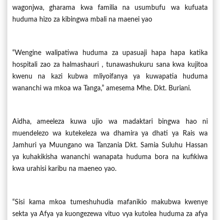
wagonjwa, gharama kwa familia na usumbufu wa kufuata
huduma hizo za kibingwa mbali na maenei yao
“Wengine walipatiwa huduma za upasuaji hapa hapa katika
hospitali zao za halmashauri , tunawashukuru sana kwa kujitoa
kwenu na kazi kubwa mliyoifanya ya kuwapatia huduma
wananchi wa mkoa wa Tanga,” amesema Mhe. Dkt. Buriani.
Aidha, ameeleza kuwa ujio wa madaktari bingwa hao ni
muendelezo wa kutekeleza wa dhamira ya dhati ya Rais wa
Jamhuri ya Muungano wa Tanzania Dkt. Samia Suluhu Hassan
ya kuhakikisha wananchi wanapata huduma bora na kufikiwa
kwa urahisi karibu na maeneo yao.
“Sisi kama mkoa tumeshuhudia mafanikio makubwa kwenye
sekta ya Afya ya kuongezewa vituo vya kutolea huduma za afya