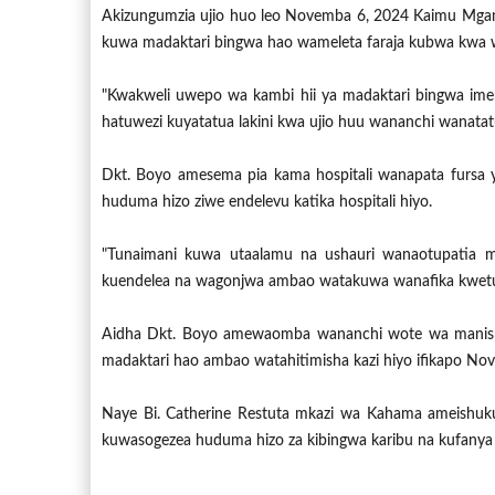
Akizungumzia ujio huo leo Novemba 6, 2024 Kaimu Mgan
kuwa madaktari bingwa hao wameleta faraja kubwa kwa w
"Kwakweli uwepo wa kambi hii ya madaktari bingwa im
hatuwezi kuyatatua lakini kwa ujio huu wananchi wanatat
Dkt. Boyo amesema pia kama hospitali wanapata fursa 
huduma hizo ziwe endelevu katika hospitali hiyo.
"Tunaimani kuwa utaalamu na ushauri wanaotupatia
kuendelea na wagonjwa ambao watakuwa wanafika kwetu
Aidha Dkt. Boyo amewaomba wananchi wote wa manispaa h
madaktari hao ambao watahitimisha kazi hiyo ifikapo No
Naye Bi. Catherine Restuta mkazi wa Kahama ameishuku
kuwasogezea huduma hizo za kibingwa karibu na kufany