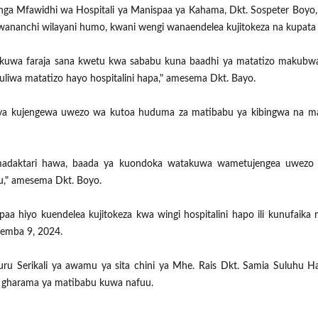
ga Mfawidhi wa Hospitali ya Manispaa ya Kahama, Dkt. Sospeter Boyo
ananchi wilayani humo, kwani wengi wanaendelea kujitokeza na kupat
ekuwa faraja sana kwetu kwa sababu kuna baadhi ya matatizo makubwa
uliwa matatizo hayo hospitalini hapa," amesema Dkt. Bayo.
ya kujengewa uwezo wa kutoa huduma za matibabu ya kibingwa na mada
 madaktari hawa, baada ya kuondoka watakuwa wametujengea uwezo
," amesema Dkt. Boyo.
iyo kuendelea kujitokeza kwa wingi hospitalini hapo ili kunufaika 
vemba 9, 2024.
ru Serikali ya awamu ya sita chini ya Mhe. Rais Dkt. Samia Suluhu 
a gharama ya matibabu kuwa nafuu.