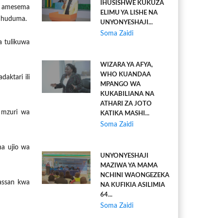
IHUSISHWE KUKUZA
, amesema
ELIMU YA LISHE NA
a huduma.
UNYONYESHAJI...
Soma Zaidi
 tulikuwa
WIZARA YA AFYA,
WHO KUANDAA
ktari ili
MPANGO WA
KUKABILIANA NA
ATHARI ZA JOTO
 mzuri wa
KATIKA MASHI...
Soma Zaidi
na ujio wa
UNYONYESHAJI
MAZIWA YA MAMA
NCHINI WAONGEZEKA
Hassan kwa
NA KUFIKIA ASILIMIA
64...
Soma Zaidi