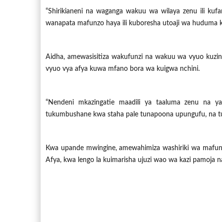
“Shirikianeni na waganga wakuu wa wilaya zenu ili kufa
wanapata mafunzo haya ili kuboresha utoaji wa huduma kw
Aidha, amewasisitiza wakufunzi na wakuu wa vyuo kuzing
vyuo vya afya kuwa mfano bora wa kuigwa nchini.
“Nendeni mkazingatie maadili ya taaluma zenu na y
tukumbushane kwa staha pale tunapoona upungufu, na tufan
Kwa upande mwingine, amewahimiza washiriki wa mafunz
Afya, kwa lengo la kuimarisha ujuzi wao wa kazi pamoja