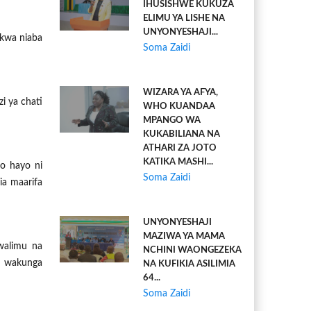
IHUSISHWE KUKUZA
ELIMU YA LISHE NA
UNYONYESHAJI...
 kwa niaba
Soma Zaidi
WIZARA YA AFYA,
i ya chati
WHO KUANDAA
MPANGO WA
KUKABILIANA NA
ATHARI ZA JOTO
KATIKA MASHI...
io hayo ni
Soma Zaidi
ia maarifa
UNYONYESHAJI
MAZIWA YA MAMA
walimu na
NCHINI WAONGEZEKA
a wakunga
NA KUFIKIA ASILIMIA
64...
Soma Zaidi