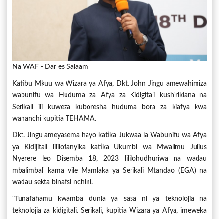
Na WAF - Dar es Salaam
Katibu Mkuu wa Wizara ya Afya, Dkt. John Jingu amewahimiza
wabunifu wa Huduma za Afya za Kidigitali kushirikiana na
Serikali ili kuweza kuboresha huduma bora za kiafya kwa
wananchi kupitia TEHAMA.
Dkt. Jingu ameyasema hayo katika Jukwaa la Wabunifu wa Afya
ya Kidijitali lililofanyika katika Ukumbi wa Mwalimu Julius
Nyerere leo Disemba 18, 2023 lililohudhuriwa na wadau
mbalimbali kama vile Mamlaka ya Serikali Mtandao (EGA) na
wadau sekta binafsi nchini.
"Tunafahamu kwamba dunia ya sasa ni ya teknolojia na
teknolojia za kidigitali. Serikali, kupitia Wizara ya Afya, imeweka