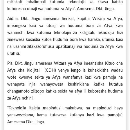
mikakati mbalimbali kutumia teknolojia za kisasa katika
kuboresha utoaji wa huduma za Afya”. Amesema Dkt. Jingu.
Aidha, Dkt. Jingu amesema Serikali, kupitia Wizara ya Afya,
imeongeza kasi ya utoaji wa huduma bora za Afya kwa
wananchi kwa kutumia teknolojia za kidigitali. Teknolojia hizi
zimeweza kusaidia kutoa huduma bora kwa haraka, ufanisi, kasi
na usahihi zitakazoruhusu upatikanaji wa huduma za Afya kwa
urahisi.
Pia, Dkt. Jingu amesema Wizara ya Afya imeanzisha Kituo cha
Afya cha Kidijitali (CDH) yenye lengo la kuhakikisha wadau
wote kwenye sekta ya Afya wanafanya kazi kwa pamoja na
wanapata njia wanayoweza kushirikiana katika kutatua
changamoto zilizopo katika sekta ya afya ili kuboresha huduma
za Afya nchini.
"Teknolojia italeta mapinduzi makubwa, na mapinduzi haya
yanawezekana, kama tutaweza kufanya kazi kwa pamoja”.
Amesema Dkt. Jingu.