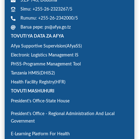
S.L.P 743, Dodoma
Simu: +255-26-2323267/5
Rununu: +255-26-2342000/5
Barua pepe: ps@afya.go.tz
TOVUTI YA DATA ZA AFYA
Afya Supportive Supervision(AfyaSS)
Electronic Logistics Management IS
PHSS-Programme Management Tool
Tanzania HMIS(DHIS2)
Health Facility Registry(HFR)
TOVUTI MASHUHURI
President's Office-State House
President's Office - Regional Administration And Local
Government
E-Learning Platform For Health