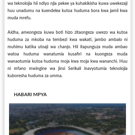
wa teknolojia hii ndiyo njia pekee ya kuhakikisha kuwa uwekezaji
huu unadumu na kuendelea kutoa huduma bora kwa jamii kwa
muda mrefu.
Aidha, ameongeza kuwa boti hizo zitaongeza uwezo wa kutoa
huduma za mkoba na tembezi kwa wakati, jambo ambalo ni
muhimu katika utoaji wa chanjo. Hii itapunguza muda ambao
watoa huduma wanatumia kusafiri na kuongeza muda
wanaotumia kutoa huduma moja kwa moja kwa wananchi. Huu
ni mfano mwingine wa jinsi Serikali inavyotumia teknolojia
kuboresha huduma za umma.
HABARI MPYA