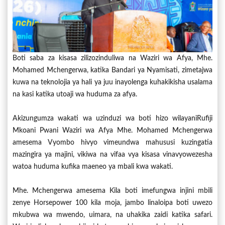
Boti saba za kisasa zilizozinduliwa na Waziri wa Afya, Mhe.
Mohamed Mchengerwa, katika Bandari ya Nyamisati, zimetajwa
kuwa na teknolojia ya hali ya juu inayolenga kuhakikisha usalama
na kasi katika utoaji wa huduma za afya.
Akizungumza wakati wa uzinduzi wa boti hizo wilayaniRufiji
Mkoani Pwani Waziri wa Afya Mhe. Mohamed Mchengerwa
amesema Vyombo hivyo vimeundwa mahususi kuzingatia
mazingira ya majini, vikiwa na vifaa vya kisasa vinavyowezesha
watoa huduma kufika maeneo ya mbali kwa wakati.
Mhe. Mchengerwa amesema Kila boti imefungwa injini mbili
zenye Horsepower 100 kila moja, jambo linaloipa boti uwezo
mkubwa wa mwendo, uimara, na uhakika zaidi katika safari.