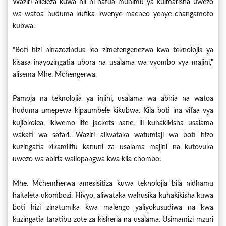
Waziri alieleza kuwa hii ni hatua muhimu ya kuimarisha uwezo
wa watoa huduma kufika kwenye maeneo yenye changamoto
kubwa.
"Boti hizi ninazozindua leo zimetengenezwa kwa teknolojia ya
kisasa inayozingatia ubora na usalama wa vyombo vya majini,"
alisema Mhe. Mchengerwa.
Pamoja na teknolojia ya injini, usalama wa abiria na watoa
huduma umepewa kipaumbele kikubwa. Kila boti ina vifaa vya
kujiokolea, ikiwemo life jackets nane, ili kuhakikisha usalama
wakati wa safari. Waziri aliwataka watumiaji wa boti hizo
kuzingatia kikamilifu kanuni za usalama majini na kutovuka
uwezo wa abiria waliopangwa kwa kila chombo.
Mhe. Mchemherwa amesisitiza kuwa teknolojia bila nidhamu
haitaleta ukombozi. Hivyo, aliwataka wahusika kuhakikisha kuwa
boti hizi zinatumika kwa malengo yaliyokusudiwa na kwa
kuzingatia taratibu zote za kisheria na usalama. Usimamizi mzuri