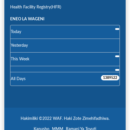
Health Facility Registry(HFR)
ENEO LA WAGENI
Today
Yesterday
This Week
1389522
All Days
Hakimiliki ©2022 WAF. Haki Zote Zimehifadhiwa.
Kanusho
MMM
Ramani Ya Tovuti