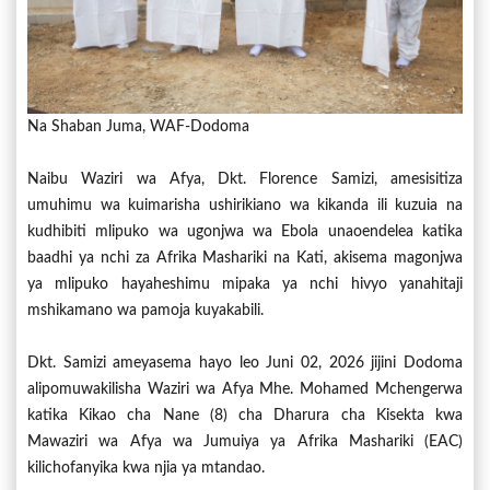
Na Shaban Juma, WAF-Dodoma
Naibu Waziri wa Afya, Dkt. Florence Samizi, amesisitiza
umuhimu wa kuimarisha ushirikiano wa kikanda ili kuzuia na
kudhibiti mlipuko wa ugonjwa wa Ebola unaoendelea katika
baadhi ya nchi za Afrika Mashariki na Kati, akisema magonjwa
ya mlipuko hayaheshimu mipaka ya nchi hivyo yanahitaji
mshikamano wa pamoja kuyakabili.
Dkt. Samizi ameyasema hayo leo Juni 02, 2026 jijini Dodoma
alipomuwakilisha Waziri wa Afya Mhe. Mohamed Mchengerwa
katika Kikao cha Nane (8) cha Dharura cha Kisekta kwa
Mawaziri wa Afya wa Jumuiya ya Afrika Mashariki (EAC)
kilichofanyika kwa njia ya mtandao.