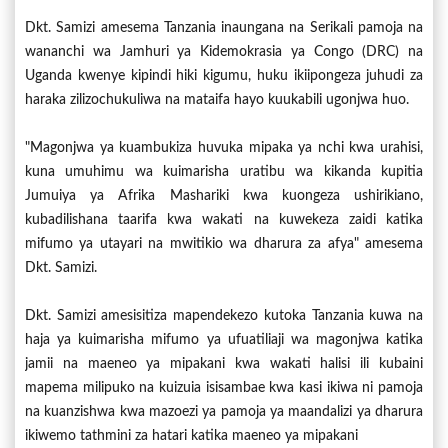
Dkt. Samizi amesema Tanzania inaungana na Serikali pamoja na
wananchi wa Jamhuri ya Kidemokrasia ya Congo (DRC) na
Uganda kwenye kipindi hiki kigumu, huku ikiipongeza juhudi za
haraka zilizochukuliwa na mataifa hayo kuukabili ugonjwa huo.
"Magonjwa ya kuambukiza huvuka mipaka ya nchi kwa urahisi,
kuna umuhimu wa kuimarisha uratibu wa kikanda kupitia
Jumuiya ya Afrika Mashariki kwa kuongeza ushirikiano,
kubadilishana taarifa kwa wakati na kuwekeza zaidi katika
mifumo ya utayari na mwitikio wa dharura za afya" amesema
Dkt. Samizi.
Dkt. Samizi amesisitiza mapendekezo kutoka Tanzania kuwa na
haja ya kuimarisha mifumo ya ufuatiliaji wa magonjwa katika
jamii na maeneo ya mipakani kwa wakati halisi ili kubaini
mapema milipuko na kuizuia isisambae kwa kasi ikiwa ni pamoja
na kuanzishwa kwa mazoezi ya pamoja ya maandalizi ya dharura
ikiwemo tathmini za hatari katika maeneo ya mipakani