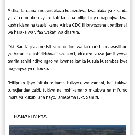
Aidha, Tanzania imependekeza kuanzishwa kwa akiba ya kikanda
ya vifaa muhimu vya kukabiliana na milipuko ya magonjwa kwa
kushirikiana na taasisi kama Africa CDC ili kuwezesha upatikanaji
wa haraka wa vifaa wakati wa dharura.
Dkt. Samizi pia amesisitiza umuhimu wa kuimarisha mawasiliano
ya hatari na ushirikishwaji wa jamii, akieleza kuwa jamii yenye
taarifa sahihi ndiyo ngao ya kwanza katika kuzuia kusambaa kwa
magonjwa ya mlipuko.
“Milipuko ijayo isitukute kama tulivyokuwa zamani, bali tukiwa
tumejiandaa zaidi, tukiwa na mshikamano mkubwa na mifumo
imara ya kukabiliana nayo,” amesema Dkt. Samizi.
HABARI MPYA