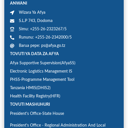
ANWANI
Wizara Ya Afya
S.L.P 743, Dodoma
Simu: +255-26-2323267/5
Rununu: +255-26-2342000/5
Barua pepe: ps@afya.go.tz
TOVUTI YA DATA ZA AFYA
Afya Supportive Supervision(AfyaSS)
Electronic Logistics Management IS
PHSS-Programme Management Tool
Tanzania HMIS(DHIS2)
Health Facility Registry(HFR)
TOVUTI MASHUHURI
President's Office-State House
President's Office - Regional Administration And Local