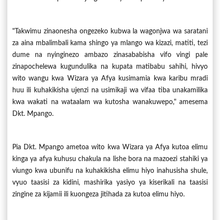
"Takwimu zinaonesha ongezeko kubwa la wagonjwa wa saratani
za aina mbalimbali kama shingo ya mlango wa kizazi, matiti, tezi
dume na nyinginezo ambazo zinasababisha vifo vingi pale
zinapochelewa kugundulika na kupata matibabu sahihi, hivyo
wito wangu kwa Wizara ya Afya kusimamia kwa karibu mradi
huu ili kuhakikisha ujenzi na usimikaji wa vifaa tiba unakamilika
kwa wakati na wataalam wa kutosha wanakuwepo," amesema
Dkt. Mpango.
Pia Dkt. Mpango ametoa wito kwa Wizara ya Afya kutoa elimu
kinga ya afya kuhusu chakula na lishe bora na mazoezi stahiki ya
viungo kwa ubunifu na kuhakikisha elimu hiyo inahusisha shule,
vyuo taasisi za kidini, mashirika yasiyo ya kiserikali na taasisi
zingine za kijamii ili kuongeza jitihada za kutoa elimu hiyo.