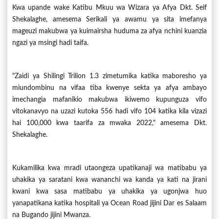
Kwa upande wake Katibu Mkuu wa Wizara ya Afya Dkt. Seif
Shekalaghe, amesema Serikali ya awamu ya sita imefanya
mageuzi makubwa ya kuimairsha huduma za afya nchini kuanzia
ngazi ya msingi hadi taifa.
"Zaidi ya Shilingi Trilion 1.3 zimetumika katika maboresho ya
miundombinu na vifaa tiba kwenye sekta ya afya ambayo
imechangia mafanikio makubwa ikiwemo kupunguza vifo
vitokanavyo na uzazi kutoka 556 hadi vifo 104 katika kila vizazi
hai 100,000 kwa taarifa za mwaka 2022," amesema Dkt.
Shekalaghe.
Kukamilika kwa mradi utaongeza upatikanaji wa matibabu ya
uhakika ya saratani kwa wananchi wa kanda ya kati na jirani
kwani kwa sasa matibabu ya uhakika ya ugonjwa huo
yanapatikana katika hospitali ya Ocean Road jijini Dar es Salaam
na Bugando jijini Mwanza.