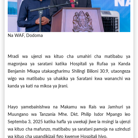
Na WAF, Dodoma
Mradi wa ujenzi wa kituo cha umahiri cha matibabu ya
magonjwa ya saratani katika Hospitali ya Rufaa ya Kanda
Benjamin Mkapa utakaogharimu Shilingi Bilioni 30.9, utaongeza
wigo wa matibabu ya uhakika ya Saratani kwa wananchi wa
kanda ya kati na mikoa ya jirani.
Hayo yamebainishwa na Makamu wa Rais wa Jamhuri ya
Muungano wa Tanzania Mhe. Dkt. Philip Isdor Mpango leo
Septemba 3, 2025 katika hafla ya uwekaji jiwe la msingi la ujenzi
wa kituo cha mafunzo, matibabu ya saratani pamoja na uzinduzi
wa kituo cha upandikizaji figo kwenye Hospitali hiyo.