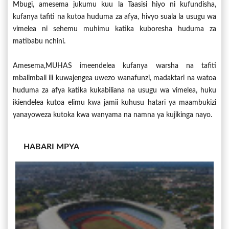
Mbugi, amesema jukumu kuu la Taasisi hiyo ni kufundisha,
kufanya tafiti na kutoa huduma za afya, hivyo suala la usugu wa
vimelea ni sehemu muhimu katika kuboresha huduma za
matibabu nchini.
Amesema,MUHAS imeendelea kufanya warsha na tafiti
mbalimbali ili kuwajengea uwezo wanafunzi, madaktari na watoa
huduma za afya katika kukabiliana na usugu wa vimelea, huku
ikiendelea kutoa elimu kwa jamii kuhusu hatari ya maambukizi
yanayoweza kutoka kwa wanyama na namna ya kujikinga nayo.
HABARI MPYA