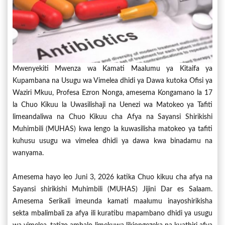
Mwenyekiti Mwenza wa Kamati Maalumu ya Kitaifa ya
Kupambana na Usugu wa Vimelea dhidi ya Dawa kutoka Ofisi ya
Waziri Mkuu, Profesa Ezron Nonga, amesema Kongamano la 17
la Chuo Kikuu la Uwasilishaji na Uenezi wa Matokeo ya Tafiti
limeandaliwa na Chuo Kikuu cha Afya na Sayansi Shirikishi
Muhimbili (MUHAS) kwa lengo la kuwasilisha matokeo ya tafiti
kuhusu usugu wa vimelea dhidi ya dawa kwa binadamu na
wanyama.
Amesema hayo leo Juni 3, 2026 katika Chuo kikuu cha afya na
Sayansi shirikishi Muhimbili (MUHAS) Jijini Dar es Salaam.
Amesema Serikali imeunda kamati maalumu inayoshirikisha
sekta mbalimbali za afya ili kuratibu mapambano dhidi ya usugu