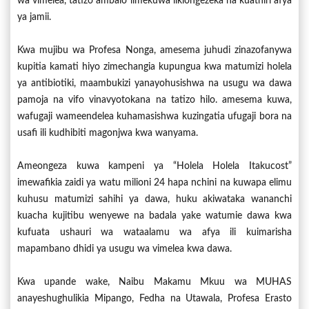
wa vimelea, tatizo ambalo limekuwa likiongezeka na kuathiri afya
ya jamii.
Kwa mujibu wa Profesa Nonga, amesema juhudi zinazofanywa
kupitia kamati hiyo zimechangia kupungua kwa matumizi holela
ya antibiotiki, maambukizi yanayohusishwa na usugu wa dawa
pamoja na vifo vinavyotokana na tatizo hilo. amesema kuwa,
wafugaji wameendelea kuhamasishwa kuzingatia ufugaji bora na
usafi ili kudhibiti magonjwa kwa wanyama.
Ameongeza kuwa kampeni ya “Holela Holela Itakucost”
imewafikia zaidi ya watu milioni 24 hapa nchini na kuwapa elimu
kuhusu matumizi sahihi ya dawa, huku akiwataka wananchi
kuacha kujitibu wenyewe na badala yake watumie dawa kwa
kufuata ushauri wa wataalamu wa afya ili kuimarisha
mapambano dhidi ya usugu wa vimelea kwa dawa.
Kwa upande wake, Naibu Makamu Mkuu wa MUHAS
anayeshughulikia Mipango, Fedha na Utawala, Profesa Erasto