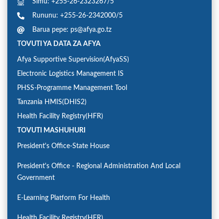
Simu: +255-26-2323267/5
Rununu: +255-26-2342000/5
Barua pepe: ps@afya.go.tz
TOVUTI YA DATA ZA AFYA
Afya Supportive Supervision(AfyaSS)
Electronic Logistics Management IS
PHSS-Programme Management Tool
Tanzania HMIS(DHIS2)
Health Facility Registry(HFR)
TOVUTI MASHUHURI
President's Office-State House
President's Office - Regional Administration And Local
Government
E-Learning Platform For Health
Health Facility Registry(HFR)