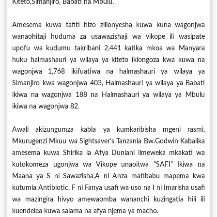
Kiteto,Simanjiro, Babati na Mbulu.
Amesema kuwa tafiti hizo zilionyesha kuwa kuna wagonjwa
wanaohitaji huduma za usawazishaji wa vikope ili wasipate
upofu wa kudumu takribani 2,441 katika mkoa wa Manyara
huku halmashauri ya wilaya ya kiteto ikiongoza kwa kuwa na
wagonjwa 1,768 ikifuatiwa na halmashauri ya wilaya ya
Simanjiro kwa wagonjwa 403, Halmashauri ya wilaya ya Babati
ikiwa na wagonjwa 188 na Halmashauri ya wilaya ya Mbulu
ikiwa na wagonjwa 82.
Awali akizungumza kabla ya kumkaribisha mgeni rasmi,
Mkurugenzi Mkuu wa Sightsaver’s Tanzania Bw.Godwin Kabalika
amesema kuwa Shirika la Afya Duniani limeweka mkakati wa
kutokomeza ugonjwa wa Vikope unaoitwa “SAFI” Ikiwa na
Maana ya S ni Sawazisha,A ni Anza matibabu mapema kwa
kutumia Antibiotic, F ni Fanya usafi wa uso na I ni Imarisha usafi
wa mazingira hivyo amewaomba wananchi kuzingatia hili ili
kuendelea kuwa salama na afya njema ya macho.