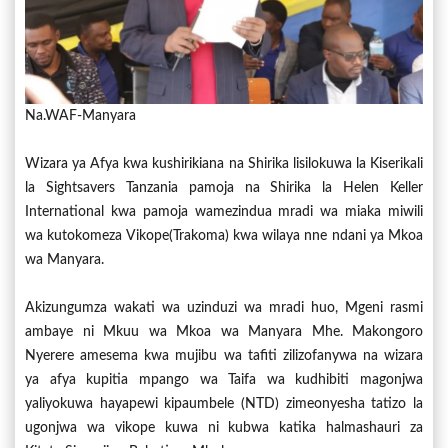
Na.WAF-Manyara
Wizara ya Afya kwa kushirikiana na Shirika lisilokuwa la Kiserikali
la Sightsavers Tanzania pamoja na Shirika la Helen Keller
International kwa pamoja wamezindua mradi wa miaka miwili
wa kutokomeza Vikope(Trakoma) kwa wilaya nne ndani ya Mkoa
wa Manyara.
Akizungumza wakati wa uzinduzi wa mradi huo, Mgeni rasmi
ambaye ni Mkuu wa Mkoa wa Manyara Mhe. Makongoro
Nyerere amesema kwa mujibu wa tafiti zilizofanywa na wizara
ya afya kupitia mpango wa Taifa wa kudhibiti magonjwa
yaliyokuwa hayapewi kipaumbele (NTD) zimeonyesha tatizo la
ugonjwa wa vikope kuwa ni kubwa katika halmashauri za