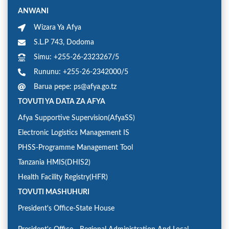
ANWANI
Wizara Ya Afya
S.L.P 743, Dodoma
Simu: +255-26-2323267/5
Rununu: +255-26-2342000/5
Barua pepe: ps@afya.go.tz
TOVUTI YA DATA ZA AFYA
Afya Supportive Supervision(AfyaSS)
Electronic Logistics Management IS
PHSS-Programme Management Tool
Tanzania HMIS(DHIS2)
Health Facility Registry(HFR)
TOVUTI MASHUHURI
President's Office-State House