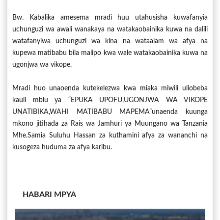
Bw. Kabalika amesema mradi huu utahusisha kuwafanyia
uchunguzi wa awali wanakaya na watakaobainika kuwa na dalili
watafanyiwa uchunguzi wa kina na wataalam wa afya na
kupewa matibabu bila malipo kwa wale watakaobainika kuwa na
ugonjwa wa vikope.
Mradi huo unaoenda kutekelezwa kwa miaka miwili uliobeba
kauli mbiu ya “EPUKA UPOFU,UGONJWA WA VIKOPE
UNATIBIKA,WAHI MATIBABU MAPEMA”unaenda kuunga
mkono jitihada za Rais wa Jamhuri ya Muungano wa Tanzania
Mhe.Samia Suluhu Hassan za kuthamini afya za wananchi na
kusogeza huduma za afya karibu.
HABARI MPYA