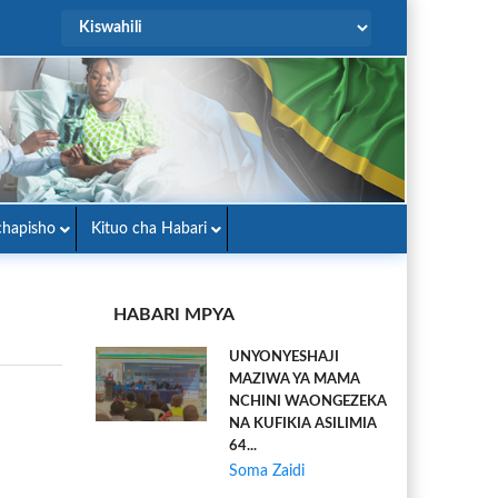
hapisho
Kituo cha Habari
HABARI MPYA
UNYONYESHAJI
MAZIWA YA MAMA
NCHINI WAONGEZEKA
NA KUFIKIA ASILIMIA
64...
Soma Zaidi