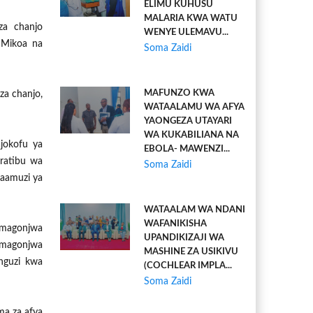
ELIMU KUHUSU
MALARIA KWA WATU
za chanjo
WENYE ULEMAVU...
 Mikoa na
Soma Zaidi
MAFUNZO KWA
za chanjo,
WATAALAMU WA AFYA
YAONGEZA UTAYARI
WA KUKABILIANA NA
jokofu ya
EBOLA- MAWENZI...
aratibu wa
Soma Zaidi
maamuzi ya
WATAALAM WA NDANI
WAFANIKISHA
 magonjwa
UPANDIKIZAJI WA
a magonjwa
MASHINE ZA USIKIVU
unguzi kwa
(COCHLEAR IMPLA...
Soma Zaidi
ma za afya