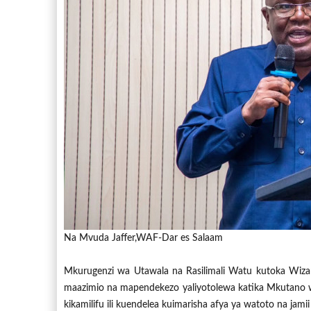
Na Mvuda Jaffer,WAF-Dar es Salaam
Mkurugenzi wa Utawala na Rasilimali Watu kutoka Wizar
maazimio na mapendekezo yaliyotolewa katika Mkutano 
kikamilifu ili kuendelea kuimarisha afya ya watoto na jami