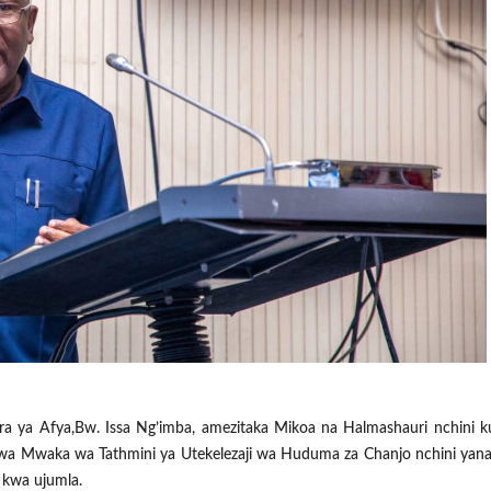
a ya Afya,Bw. Issa Ng’imba, amezitaka Mikoa na Halmashauri nchini k
wa Mwaka wa Tathmini ya Utekelezaji wa Huduma za Chanjo nchini yan
i kwa ujumla.