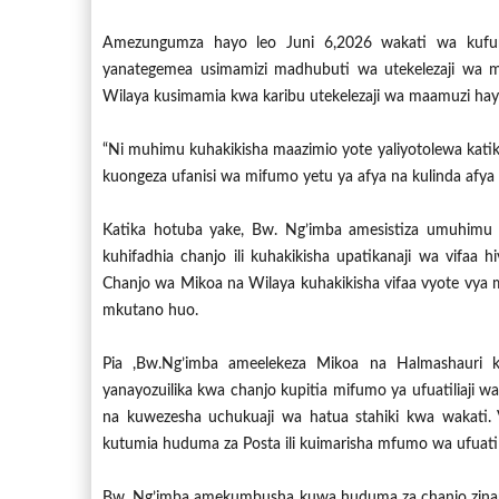
Amezungumza hayo leo Juni 6,2026 wakati wa kufu
yanategemea usimamizi madhubuti wa utekelezaji wa m
Wilaya kusimamia kwa karibu utekelezaji wa maamuzi hay
“Ni muhimu kuhakikisha maazimio yote yaliyotolewa katika
kuongeza ufanisi wa mifumo yetu ya afya na kulinda afy
Katika hotuba yake, Bw. Ng’imba amesistiza umuhimu 
kuhifadhia chanjo ili kuhakikisha upatikanaji wa vifa
Chanjo wa Mikoa na Wilaya kuhakikisha vifaa vyote vya
mkutano huo.
Pia ,Bw.Ng’imba ameelekeza Mikoa na Halmashauri kut
yanayozuilika kwa chanjo kupitia mifumo ya ufuatiliaji
na kuwezesha uchukuaji wa hatua stahiki kwa wakati. V
kutumia huduma za Posta ili kuimarisha mfumo wa ufuatil
Bw. Ng’imba amekumbusha kuwa huduma za chanjo zinapas