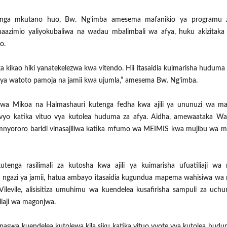
nga mkutano huo, Bw. Ng’imba amesema mafanikio ya programu 
aazimio yaliyokubaliwa na wadau mbalimbali wa afya, huku akizitaka
o.
 kikao hiki yanatekelezwa kwa vitendo. Hii itasaidia kuimarisha huduma 
a ya watoto pamoja na jamii kwa ujumla,” amesema Bw. Ng’imba.
wa Mikoa na Halmashauri kutenga fedha kwa ajili ya ununuzi wa ma
a hivyo katika vituo vya kutolea huduma za afya. Aidha, amewaataka W
 mnyororo baridi vinasajiliwa katika mfumo wa MEIMIS kwa mujibu wa 
enga rasilimali za kutosha kwa ajili ya kuimarisha ufuatiliaji wa
 wa ngazi ya jamii, hatua ambayo itasaidia kugundua mapema wahisiwa w
ilevile, alisisitiza umuhimu wa kuendelea kusafirisha sampuli za uch
iaji wa magonjwa.
wa kuendelea kutolewa kila siku katika vituo vyote vya kutolea hudu