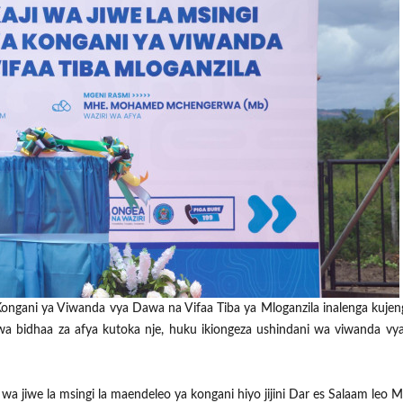
gani ya Viwanda vya Dawa na Vifaa Tiba ya Mloganzila inalenga kuje
 wa bidhaa za afya kutoka nje, huku ikiongeza ushindani wa viwanda vy
 jiwe la msingi la maendeleo ya kongani hiyo jijini Dar es Salaam leo M