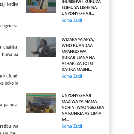
IHUSISHWE KUKUZA
ji katika
ELIMU YA LISHE NA
UNYONYESHAJI...
Soma Zaidi
engeneza,
WIZARA YA AFYA,
WHO KUANDAA
 uhakika,
MPANGO WA
a huwa na
KUKABILIANA NA
ATHARI ZA JOTO
KATIKA MASHI...
a kiufundi
Soma Zaidi
ka soko la
UNYONYESHAJI
MAZIWA YA MAMA
a pamoja,
NCHINI WAONGEZEKA
NA KUFIKIA ASILIMIA
64...
uratibu wa
Soma Zaidi
a shughuli