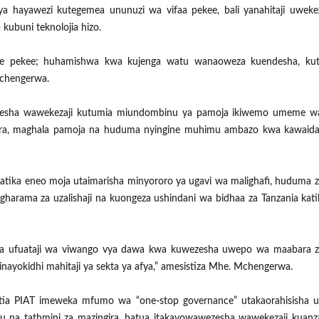
hayawezi kutegemea ununuzi wa vifaa pekee, bali yanahitaji uwekeza
kubuni teknolojia hizo.
ine pekee; huhamishwa kwa kujenga watu wanaoweza kuendesha, kut
Mchengerwa.
ha wawekezaji kutumia miundombinu ya pamoja ikiwemo umeme wa
bora, maghala pamoja na huduma nyingine muhimu ambazo kwa kawaid
ka eneo moja utaimarisha minyororo ya ugavi wa malighafi, huduma z
 gharama za uzalishaji na kuongeza ushindani wa bidhaa za Tanzania kati
a na ufuataji wa viwango vya dawa kwa kuwezesha uwepo wa maabara z
nayokidhi mahitaji ya sekta ya afya,” amesistiza Mhe. Mchengerwa.
upitia PIAT imeweka mfumo wa “one-stop governance” utakaorahisisha 
nu na tathmini za mazingira, hatua itakayowawezesha wawekezaji kuanz