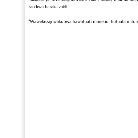
zao kwa haraka zaidi.
“Wawekezaji wakubwa hawafuati maneno; hufuata mifumo.