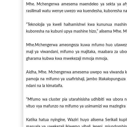
Mhe. Mchengerwa amesema maendeleo ya sekta ya afya 
rasilimali watu wenye uwezo wa kuendesha, kuboresha na 
“Teknolojia ya kweli haihamishwi kwa kununua mash
kuboresha na kubuni upya mashine hizo,” alisema Mhe. 
Mhe.Mchengerwa ameongeza kuwa mfumo huo utawezes
maji ya viwandani, mifumo ya majitaka, maabara za u
gharama kubwa kwa mwekezaji mmoja mmoja.
Aidha, Mhe. Mchengerwa amesema uwepo wa viwanda kati
pamoja na mifumo ya usafirishaji, jambo litakalopunguza
ndani na la kimataifa.
“Mfumo wa cluster pia utarahisisha udhibiti wa ubor
vituo vya mafunzo na mifumo ya usimamizi wa mazingira i
Katika hatua nyingine, Waziri huyo alisema Serikali k
masuala ya uwekezaji ikiwemo vibali, leseni, miundombi