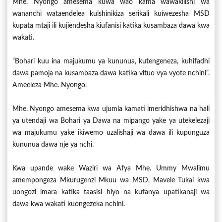
Mhe. Nyongo amesema kuwa wao kama wawakilishi wa
wananchi wataendelea kuishinikiza serikali kuiwezesha MSD
kupata mtaji ili kujiendesha kiufanisi katika kusambaza dawa kwa
wakati.
“Bohari kuu ina majukumu ya kununua, kutengeneza, kuhifadhi
dawa pamoja na kusambaza dawa katika vituo vya vyote nchini”.
Ameeleza Mhe. Nyongo.
Mhe. Nyongo amesema kwa ujumla kamati imeridhishwa na hali
ya utendaji wa Bohari ya Dawa na mipango yake ya utekelezaji
wa majukumu yake ikiwemo uzalishaji wa dawa ili kupunguza
kununua dawa nje ya nchi.
Kwa upande wake Waziri wa Afya Mhe. Ummy Mwalimu
amempongeza Mkurugenzi Mkuu wa MSD, Mavele Tukai kwa
uongozi imara katika taasisi hiyo na kufanya upatikanaji wa
dawa kwa wakati kuongezeka nchini.