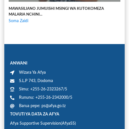
MAWASILIANO JUMUISHI MSINGI WA KUTOKOMEZA
MALARIA NCHINI...
Soma Zaidi
ANWANI
Wizara Ya Afya
S.L.P 743, Dodoma
Simu: +255-26-2323267/5
Rununu: +255-26-2342000/5
Barua pepe: ps@afya.go.tz
TOVUTI YA DATA ZA AFYA
Afya Supportive Supervision(AfyaSS)