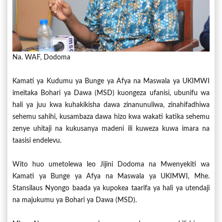
Na. WAF, Dodoma
Kamati ya Kudumu ya Bunge ya Afya na Maswala ya UKIMWI
imeitaka Bohari ya Dawa (MSD) kuongeza ufanisi, ubunifu wa
hali ya juu kwa kuhakikisha dawa zinanunuliwa, zinahifadhiwa
sehemu sahihi, kusambaza dawa hizo kwa wakati katika sehemu
zenye uhitaji na kukusanya madeni ili kuweza kuwa imara na
taasisi endelevu.
Wito huo umetolewa leo Jijini Dodoma na Mwenyekiti wa
Kamati ya Bunge ya Afya na Maswala ya UKIMWI, Mhe.
Stansilaus Nyongo baada ya kupokea taarifa ya hali ya utendaji
na majukumu ya Bohari ya Dawa (MSD).