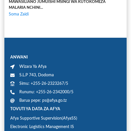
MAWASILIANO JUMUISHI MSINGI WA KUTOKOMEZA
MALARIA NCHINI...
Soma Zaidi
ANWANI
Wizara Ya Afya
S.L.P 743, Dodoma
Simu: +255-26-2323267/5
Rununu: +255-26-2342000/5
Barua pepe: ps@afya.go.tz
TOVUTI YA DATA ZA AFYA
Afya Supportive Supervision(AfyaSS)
Electronic Logistics Management IS