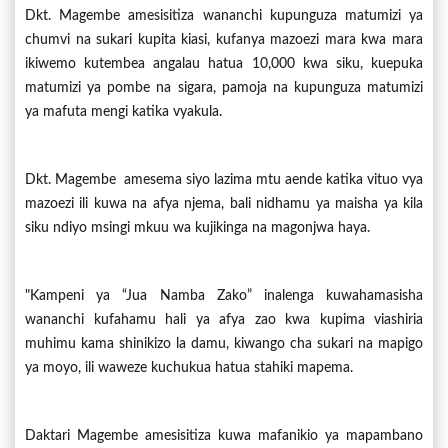
Dkt. Magembe amesisitiza wananchi kupunguza matumizi ya
chumvi na sukari kupita kiasi, kufanya mazoezi mara kwa mara
ikiwemo kutembea angalau hatua 10,000 kwa siku, kuepuka
matumizi ya pombe na sigara, pamoja na kupunguza matumizi
ya mafuta mengi katika vyakula.
Dkt. Magembe amesema siyo lazima mtu aende katika vituo vya
mazoezi ili kuwa na afya njema, bali nidhamu ya maisha ya kila
siku ndiyo msingi mkuu wa kujikinga na magonjwa haya.
"Kampeni ya “Jua Namba Zako” inalenga kuwahamasisha
wananchi kufahamu hali ya afya zao kwa kupima viashiria
muhimu kama shinikizo la damu, kiwango cha sukari na mapigo
ya moyo, ili waweze kuchukua hatua stahiki mapema.
Daktari Magembe amesisitiza kuwa mafanikio ya mapambano