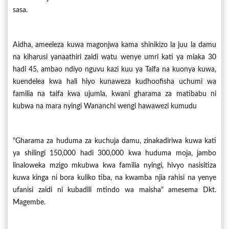
sasa.
Aidha, ameeleza kuwa magonjwa kama shinikizo la juu la damu
na kiharusi yanaathiri zaidi watu wenye umri kati ya miaka 30
hadi 45, ambao ndiyo nguvu kazi kuu ya Taifa na kuonya kuwa,
kuendelea kwa hali hiyo kunaweza kudhoofisha uchumi wa
familia na taifa kwa ujumla, kwani gharama za matibabu ni
kubwa na mara nyingi Wananchi wengi hawawezi kumudu
"Gharama za huduma za kuchuja damu, zinakadiriwa kuwa kati
ya shilingi 150,000 hadi 300,000 kwa huduma moja, jambo
linaloweka mzigo mkubwa kwa familia nyingi, hivyo nasisitiza
kuwa kinga ni bora kuliko tiba, na kwamba njia rahisi na yenye
ufanisi zaidi ni kubadili mtindo wa maisha" amesema Dkt.
Magembe.