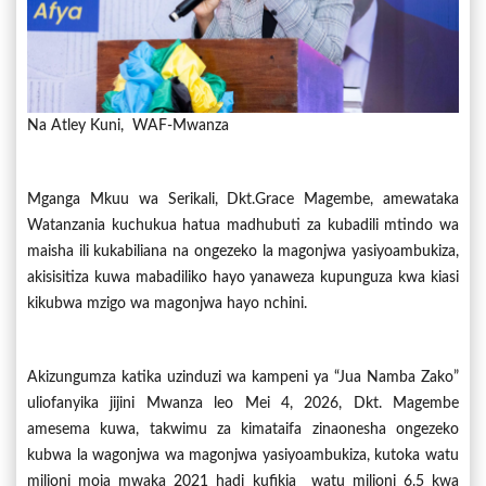
Na Atley Kuni, WAF-Mwanza
Mganga Mkuu wa Serikali, Dkt.Grace Magembe, amewataka
Watanzania kuchukua hatua madhubuti za kubadili mtindo wa
maisha ili kukabiliana na ongezeko la magonjwa yasiyoambukiza,
akisisitiza kuwa mabadiliko hayo yanaweza kupunguza kwa kiasi
kikubwa mzigo wa magonjwa hayo nchini.
Akizungumza katika uzinduzi wa kampeni ya “Jua Namba Zako”
uliofanyika jijini Mwanza leo Mei 4, 2026, Dkt. Magembe
amesema kuwa, takwimu za kimataifa zinaonesha ongezeko
kubwa la wagonjwa wa magonjwa yasiyoambukiza, kutoka watu
milioni moja mwaka 2021 hadi kufikia watu milioni 6.5 kwa