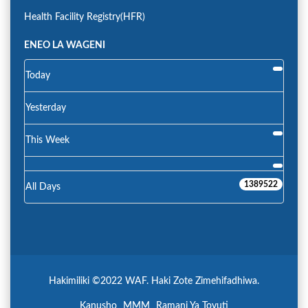
Health Facility Registry(HFR)
ENEO LA WAGENI
Today
Yesterday
This Week
1389522
All Days
Hakimiliki ©2022 WAF. Haki Zote Zimehifadhiwa.
Kanusho
MMM
Ramani Ya Tovuti