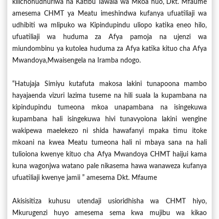
kilichohudhuriwa na Katibu Tawala wa Mkoa huo, Dkt. Mfaume
amesema CHMT ya Meatu imeshindwa kufanya ufuatiliaji wa
udhibiti wa mlipuko wa Kipindupindu uliopo katika eneo hilo,
ufuatiliaji wa huduma za Afya pamoja na ujenzi wa
miundombinu ya kutolea huduma za Afya katika kituo cha Afya
Mwandoya,Mwaisengela na Iramba ndogo.
“Hatujaja Simiyu kutafuta makosa lakini tunapoona mambo
hayajaenda vizuri lazima tuseme na hili suala la kupambana na
kipindupindu tumeona mkoa unapambana na isingekuwa
kupambana hali isingekuwa hivi tunavyoiona lakini wengine
wakipewa maelekezo ni shida hawafanyi mpaka timu itoke
mkoani na kwea Meatu tumeona hali ni mbaya sana na hali
tulioiona kwenye kituo cha Afya Mwandoya CHMT haijui kama
kuna wagonjwa watano pale nikasema hawa wanaweza kufanya
ufuatiliaji kwenye jamii ” amesema Dkt. Mfaume
Akisisitiza kuhusu utendaji usioridhisha wa CHMT hiyo,
Mkurugenzi huyo amesema sema kwa mujibu wa kikao