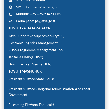
S.L.P 743, Dodoma
Simu: +255-26-2323267/5
Rununu: +255-26-2342000/5
Barua pepe: ps@afya.go.tz
TOVUTI YA DATA ZA AFYA
Afya Supportive Supervision(AfyaSS)
Electronic Logistics Management IS
PHSS-Programme Management Tool
Tanzania HMIS(DHIS2)
Health Facility Registry(HFR)
TOVUTI MASHUHURI
President's Office-State House
President's Office - Regional Administration And Local
Government
E-Learning Platform For Health