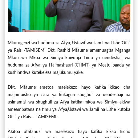
Mkurugenzi wa huduma za Afya, Ustawi wa Jamii na Lishe Ofisi
ya Rais -TAMISEMI Dkt. Rashid Mfaume amemuagiza Mganga
Mkuu wa Mkoa wa Simiyu kuivunja Timu ya uendeshaji wa
huduma za Afya ya Halmashauri (CHMT) ya Meatu baada ya
kushinndwa kutekeleza majukumu yake.
Dkt. Mfaume ametoa maelekezo hayo katika kikao cha
majumuisho ya ziara ya kukagua shughuli za uendeshaji na
usimamizi wa shughuli za Afya katika mkoa wa Simiyu akiwa
ameambatana na timu ya Afya,Ustawi wa Jamii na Lishe kutoka
Ofisi ya Rais – TAMISEMI.
Akitoa ufafanuzi wa maelekezo hayo katika kikao hicho