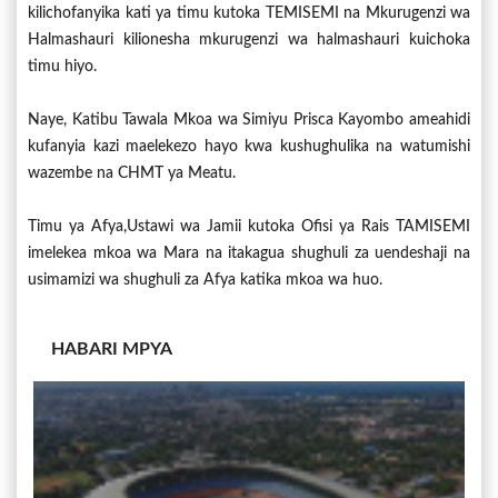
kilichofanyika kati ya timu kutoka TEMISEMI na Mkurugenzi wa
Halmashauri kilionesha mkurugenzi wa halmashauri kuichoka
timu hiyo.
Naye, Katibu Tawala Mkoa wa Simiyu Prisca Kayombo ameahidi
kufanyia kazi maelekezo hayo kwa kushughulika na watumishi
wazembe na CHMT ya Meatu.
Timu ya Afya,Ustawi wa Jamii kutoka Ofisi ya Rais TAMISEMI
imelekea mkoa wa Mara na itakagua shughuli za uendeshaji na
usimamizi wa shughuli za Afya katika mkoa wa huo.
HABARI MPYA