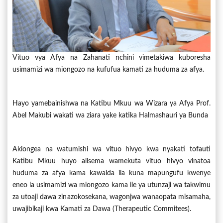
Vituo vya Afya na Zahanati nchini vimetakiwa kuboresha
usimamizi wa miongozo na kufufua kamati za huduma za afya.
Hayo yamebainishwa na Katibu Mkuu wa Wizara ya Afya Prof.
Abel Makubi wakati wa ziara yake katika Halmashauri ya Bunda
Akiongea na watumishi wa vituo hivyo kwa nyakati tofauti
Katibu Mkuu huyo alisema wamekuta vituo hivyo vinatoa
huduma za afya kama kawaida ila kuna mapungufu kwenye
eneo la usimamizi wa miongozo kama ile ya utunzaji wa takwimu
za utoaji dawa zinazokosekana, wagonjwa wanaopata misamaha,
uwajibikaji kwa Kamati za Dawa (Therapeutic Commitees).