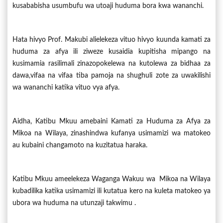
kusababisha usumbufu wa utoaji huduma bora kwa wananchi.
Hata hivyo Prof. Makubi alielekeza vituo hivyo kuunda kamati za
huduma za afya ili ziweze kusaidia kupitisha mipango na
kusimamia rasilimali zinazopokelewa na kutolewa za bidhaa za
dawa,vifaa na vifaa tiba pamoja na shughuli zote za uwakilishi
wa wananchi katika vituo vya afya.
Aidha, Katibu Mkuu amebaini Kamati za Huduma za Afya za
Mikoa na Wilaya, zinashindwa kufanya usimamizi wa matokeo
au kubaini changamoto na kuzitatua haraka.
Katibu Mkuu ameelekeza Waganga Wakuu wa Mikoa na Wilaya
kubadilika katika usimamizi ili kutatua kero na kuleta matokeo ya
ubora wa huduma na utunzaji takwimu .