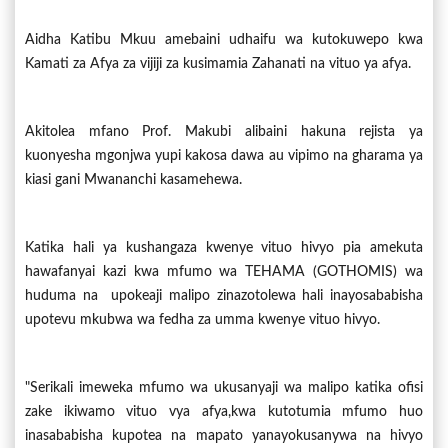
Aidha Katibu Mkuu amebaini udhaifu wa kutokuwepo kwa
Kamati za Afya za vijiji za kusimamia Zahanati na vituo ya afya.
Akitolea mfano Prof. Makubi alibaini hakuna rejista ya
kuonyesha mgonjwa yupi kakosa dawa au vipimo na gharama ya
kiasi gani Mwananchi kasamehewa.
Katika hali ya kushangaza kwenye vituo hivyo pia amekuta
hawafanyai kazi kwa mfumo wa TEHAMA (GOTHOMIS) wa
huduma na upokeaji malipo zinazotolewa hali inayosababisha
upotevu mkubwa wa fedha za umma kwenye vituo hivyo.
"Serikali imeweka mfumo wa ukusanyaji wa malipo katika ofisi
zake ikiwamo vituo vya afya,kwa kutotumia mfumo huo
inasababisha kupotea na mapato yanayokusanywa na hivyo