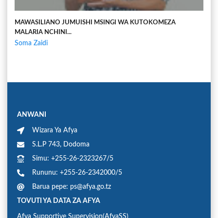
MAWASILIANO JUMUISHI MSINGI WA KUTOKOMEZA
MALARIA NCHINI...
Soma Zaidi
ANWANI
Wizara Ya Afya
S.L.P 743, Dodoma
Simu: +255-26-2323267/5
Rununu: +255-26-2342000/5
Barua pepe: ps@afya.go.tz
TOVUTI YA DATA ZA AFYA
Afya Supportive Supervision(AfyaSS)