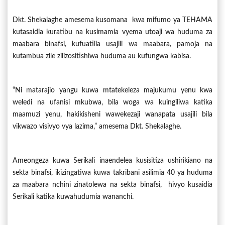
Dkt. Shekalaghe amesema kusomana kwa mifumo ya TEHAMA
kutasaidia kuratibu na kusimamia vyema utoaji wa huduma za
maabara binafsi, kufuatilia usajili wa maabara, pamoja na
kutambua zile zilizositishiwa huduma au kufungwa kabisa.
“Ni matarajio yangu kuwa mtatekeleza majukumu yenu kwa
weledi na ufanisi mkubwa, bila woga wa kuingiliwa katika
maamuzi yenu, hakikisheni wawekezaji wanapata usajili bila
vikwazo visivyo vya lazima,” amesema Dkt. Shekalaghe.
Ameongeza kuwa Serikali inaendelea kusisitiza ushirikiano na
sekta binafsi, ikizingatiwa kuwa takribani asilimia 40 ya huduma
za maabara nchini zinatolewa na sekta binafsi, hivyo kusaidia
Serikali katika kuwahudumia wananchi.