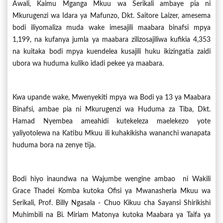
Awali, Kaimu Mganga Mkuu wa Serikali ambaye pia ni
Mkurugenzi wa Idara ya Mafunzo, Dkt. Saitore Laizer, amesema
bodi iliyomaliza muda wake imesajili maabara binafsi mpya
1,199, na kufanya jumla ya maabara zilizosajiliwa kufikia 4,353
na kuitaka bodi mpya kuendelea kusajili huku ikizingatia zaidi
ubora wa huduma kuliko idadi pekee ya maabara.
Kwa upande wake, Mwenyekiti mpya wa Bodi ya 13 ya Maabara
Binafsi, ambae pia ni Mkurugenzi wa Huduma za Tiba, Dkt.
Hamad Nyembea ameahidi kutekeleza maelekezo yote
yaliyotolewa na Katibu Mkuu ili kuhakikisha wananchi wanapata
huduma bora na zenye tija.
Bodi hiyo inaundwa na Wajumbe wengine ambao ni Wakili
Grace Thadei Komba kutoka Ofisi ya Mwanasheria Mkuu wa
Serikali, Prof. Billy Ngasala - Chuo Kikuu cha Sayansi Shirikishi
Muhimbili na Bi. Miriam Matonya kutoka Maabara ya Taifa ya