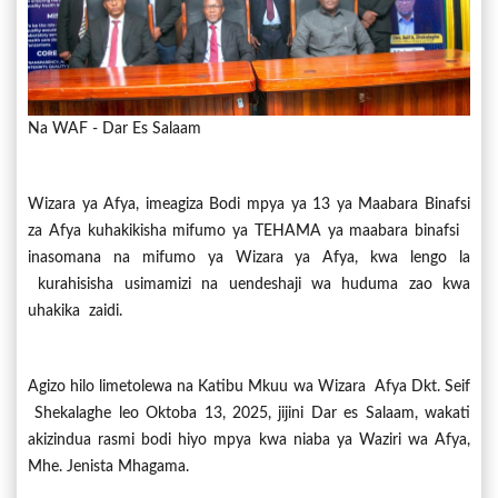
Na WAF - Dar Es Salaam
Wizara ya Afya, imeagiza Bodi mpya ya 13 ya Maabara Binafsi
za Afya kuhakikisha mifumo ya TEHAMA ya maabara binafsi
inasomana na mifumo ya Wizara ya Afya, kwa lengo la
kurahisisha usimamizi na uendeshaji wa huduma zao kwa
uhakika zaidi.
Agizo hilo limetolewa na Katibu Mkuu wa Wizara Afya Dkt. Seif
Shekalaghe leo Oktoba 13, 2025, jijini Dar es Salaam, wakati
akizindua rasmi bodi hiyo mpya kwa niaba ya Waziri wa Afya,
Mhe. Jenista Mhagama.