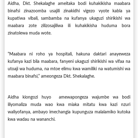
Aidha, Dkt. Shekalaghe ameitaka bodi kuhakikisha maabara
binafsi zinazoomba usajili zinakidhi vigezo vyote kabla ya
kupatiwa vibali, sambamba na kufanya ukaguzi shirikishi wa
maabara zote zilizosajiliwa ili kuhakikisha huduma bora
zinatolewa muda wote.
“Maabara ni roho ya hospitali, hakuna daktari anayeweza
kufanya kazi bila maabara, fanyeni ukaguzi shirikishi wa vifaa na
utoaji wa huduma, na mtoe elimu kwa wamiliki na watumishi wa
maabara binafsi,” ameongeza Dkt. Shekalaghe.
Aidha kiongozi huyo amewapongeza wajumbe wa bodi
iliyomaliza muda wao kwa miaka mitatu kwa kazi nzuri
waliyofanya, ambayo imechangia kupunguza malalamiko kutoka
kwa wadau na wananchi.