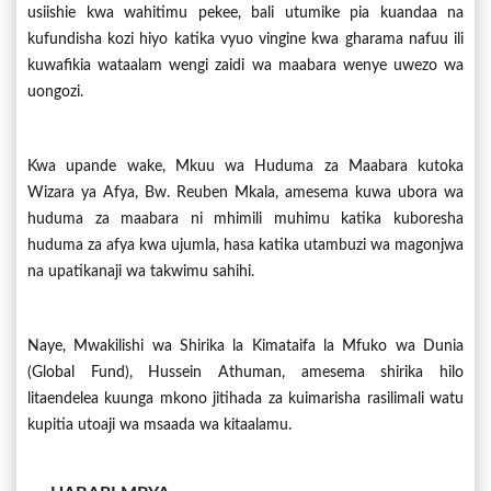
usiishie kwa wahitimu pekee, bali utumike pia kuandaa na
kufundisha kozi hiyo katika vyuo vingine kwa gharama nafuu ili
kuwafikia wataalam wengi zaidi wa maabara wenye uwezo wa
uongozi.
Kwa upande wake, Mkuu wa Huduma za Maabara kutoka
Wizara ya Afya, Bw. Reuben Mkala, amesema kuwa ubora wa
huduma za maabara ni mhimili muhimu katika kuboresha
huduma za afya kwa ujumla, hasa katika utambuzi wa magonjwa
na upatikanaji wa takwimu sahihi.
Naye, Mwakilishi wa Shirika la Kimataifa la Mfuko wa Dunia
(Global Fund), Hussein Athuman, amesema shirika hilo
litaendelea kuunga mkono jitihada za kuimarisha rasilimali watu
kupitia utoaji wa msaada wa kitaalamu.