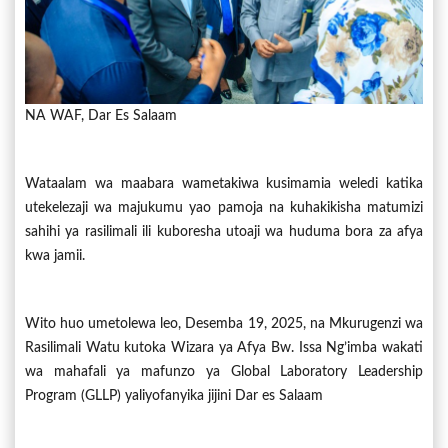
NA WAF, Dar Es Salaam
Wataalam wa maabara wametakiwa kusimamia weledi katika
utekelezaji wa majukumu yao pamoja na kuhakikisha matumizi
sahihi ya rasilimali ili kuboresha utoaji wa huduma bora za afya
kwa jamii.
Wito huo umetolewa leo, Desemba 19, 2025, na Mkurugenzi wa
Rasilimali Watu kutoka Wizara ya Afya Bw. Issa Ng’imba wakati
wa mahafali ya mafunzo ya Global Laboratory Leadership
Program (GLLP) yaliyofanyika jijini Dar es Salaam