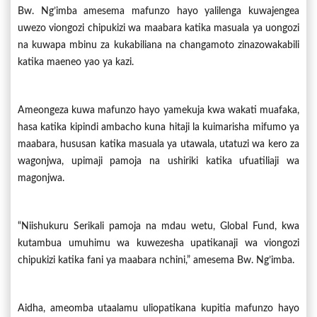
Bw. Ng’imba amesema mafunzo hayo yalilenga kuwajengea
uwezo viongozi chipukizi wa maabara katika masuala ya uongozi
na kuwapa mbinu za kukabiliana na changamoto zinazowakabili
katika maeneo yao ya kazi.
Ameongeza kuwa mafunzo hayo yamekuja kwa wakati muafaka,
hasa katika kipindi ambacho kuna hitaji la kuimarisha mifumo ya
maabara, hususan katika masuala ya utawala, utatuzi wa kero za
wagonjwa, upimaji pamoja na ushiriki katika ufuatiliaji wa
magonjwa.
“Niishukuru Serikali pamoja na mdau wetu, Global Fund, kwa
kutambua umuhimu wa kuwezesha upatikanaji wa viongozi
chipukizi katika fani ya maabara nchini,” amesema Bw. Ng’imba.
Aidha, ameomba utaalamu uliopatikana kupitia mafunzo hayo