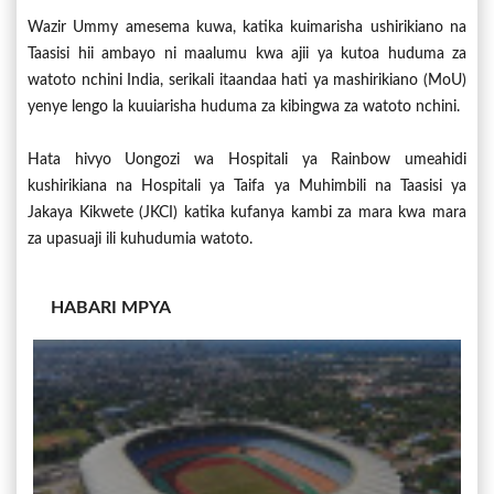
Wazir Ummy amesema kuwa, katika kuimarisha ushirikiano na
Taasisi hii ambayo ni maalumu kwa ajii ya kutoa huduma za
watoto nchini India, serikali itaandaa hati ya mashirikiano (MoU)
yenye lengo la kuuiarisha huduma za kibingwa za watoto nchini.
Hata hivyo Uongozi wa Hospitali ya Rainbow umeahidi
kushirikiana na Hospitali ya Taifa ya Muhimbili na Taasisi ya
Jakaya Kikwete (JKCI) katika kufanya kambi za mara kwa mara
za upasuaji ili kuhudumia watoto.
HABARI MPYA