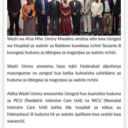
Waziri wa Afya Mhe. Ummy Mwalimu ametoa wito kwa Uongozi
wa Hospitali ya watoto ya Rainbow kuwekeza nchini Tanzania ili
kuongeza huduma za kibingwa za magonjwa ya watoto nchini.
Waziri Ummy amesema hayo mjini Hyderabad alipofanya
mazungumzo na uongozi huo katika kuimarisha ushirikiano ya
huduma za kibingwa za magonjwa ya watoto nchini.
Aidha Waziri Ummy ameuomba Uongozi huo kuanzisha huduma
za PICU (Paediatric Intensive Care Unit) na NICU (Neonatal
Intensive Care Unit) katika kila hospitali ya wilaya au
Halmashauri ili huduma hii ya watoto ipatikane kwa urahisi kwa
wananchi.