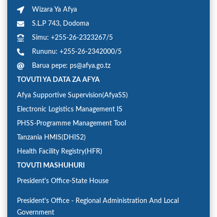
Wizara Ya Afya
S.L.P 743, Dodoma
Simu: +255-26-2323267/5
Rununu: +255-26-2342000/5
Barua pepe: ps@afya.go.tz
TOVUTI YA DATA ZA AFYA
Afya Supportive Supervision(AfyaSS)
Electronic Logistics Management IS
PHSS-Programme Management Tool
Tanzania HMIS(DHIS2)
Health Facility Registry(HFR)
TOVUTI MASHUHURI
President's Office-State House
President's Office - Regional Administration And Local
Government