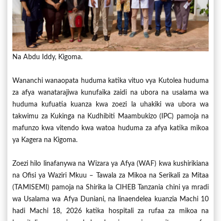
Na Abdu Iddy, Kigoma.
Wananchi wanaopata huduma katika vituo vya Kutolea huduma
za afya wanatarajiwa kunufaika zaidi na ubora na usalama wa
huduma kufuatia kuanza kwa zoezi la uhakiki wa ubora wa
takwimu za Kukinga na Kudhibiti Maambukizo (IPC) pamoja na
mafunzo kwa vitendo kwa watoa huduma za afya katika mikoa
ya Kagera na Kigoma.
Zoezi hilo linafanywa na Wizara ya Afya (WAF) kwa kushirikiana
na Ofisi ya Waziri Mkuu – Tawala za Mikoa na Serikali za Mitaa
(TAMISEMI) pamoja na Shirika la CIHEB Tanzania chini ya mradi
wa Usalama wa Afya Duniani, na linaendelea kuanzia Machi 10
hadi Machi 18, 2026 katika hospitali za rufaa za mikoa na