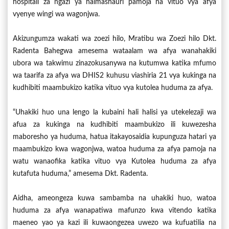
hospitali za ngazi ya halmashauri pamoja na vituo vya afya
vyenye wingi wa wagonjwa.
Akizungumza wakati wa zoezi hilo, Mratibu wa Zoezi hilo Dkt.
Radenta Bahegwa amesema wataalam wa afya wanahakiki
ubora wa takwimu zinazokusanywa na kutumwa katika mfumo
wa taarifa za afya wa DHIS2 kuhusu viashiria 21 vya kukinga na
kudhibiti maambukizo katika vituo vya kutolea huduma za afya.
“Uhakiki huo una lengo la kubaini hali halisi ya utekelezaji wa
afua za kukinga na kudhibiti maambukizo ili kuwezesha
maboresho ya huduma, hatua itakayosaidia kupunguza hatari ya
maambukizo kwa wagonjwa, watoa huduma za afya pamoja na
watu wanaofika katika vituo vya Kutolea huduma za afya
kutafuta huduma,” amesema Dkt. Radenta.
Aidha, ameongeza kuwa sambamba na uhakiki huo, watoa
huduma za afya wanapatiwa mafunzo kwa vitendo katika
maeneo yao ya kazi ili kuwaongezea uwezo wa kufuatilia na