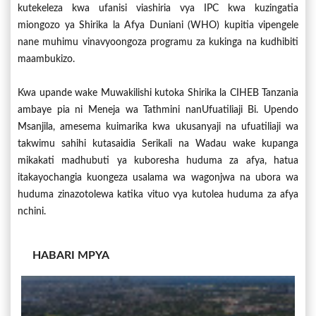
kutekeleza kwa ufanisi viashiria vya IPC kwa kuzingatia
miongozo ya Shirika la Afya Duniani (WHO) kupitia vipengele
nane muhimu vinavyoongoza programu za kukinga na kudhibiti
maambukizo.
Kwa upande wake Muwakilishi kutoka Shirika la CIHEB Tanzania
ambaye pia ni Meneja wa Tathmini nanUfuatiliaji Bi. Upendo
Msanjila, amesema kuimarika kwa ukusanyaji na ufuatiliaji wa
takwimu sahihi kutasaidia Serikali na Wadau wake kupanga
mikakati madhubuti ya kuboresha huduma za afya, hatua
itakayochangia kuongeza usalama wa wagonjwa na ubora wa
huduma zinazotolewa katika vituo vya kutolea huduma za afya
nchini.
HABARI MPYA