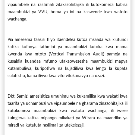
vipaumbele na rasilimali zitakazohitajika ili kutokomeza kabisa
maambukizi ya VVU, homa ya ini na kaswende kwa watoto
wachanga.
Pia amesema taasisi hiyo itaendelea kutoa msaada wa kiufundi
katika kufanya tathmini ya maambukizi kutoka kwa mama
kwenda kwa mtoto (Vertical Transmission Audit) pamoja na
kusaidia kuandaa mfumo utakaowezesha maambukizi mapya
kutambuliwa, kuripotiwa na kujadiliwa kwa lengo la kupata
suluhisho, kama ilivyo kwa vifo vitokanavyo na uzazi.
Dkt. Samizi amesisitiza umuhimu wa kukamilika kwa wakati kwa
taarifa ya uchambuzi wa vipaumbele na gharama zinazohitajika ili
kutokomeza maambukizi kwa watoto wachanga, ili iweze
kuingizwa katika mipango mikakati ya Wizara na maandiko ya
miradi ya kutafuta rasilimali za utekelezaji.