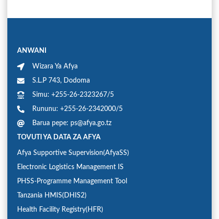
ANWANI
Wizara Ya Afya
S.L.P 743, Dodoma
Simu: +255-26-2323267/5
Rununu: +255-26-2342000/5
Barua pepe: ps@afya.go.tz
TOVUTI YA DATA ZA AFYA
Afya Supportive Supervision(AfyaSS)
Electronic Logistics Management IS
PHSS-Programme Management Tool
Tanzania HMIS(DHIS2)
Health Facility Registry(HFR)