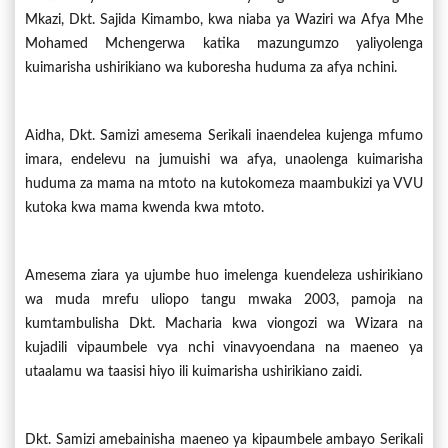
Mkazi, Dkt. Sajida Kimambo, kwa niaba ya Waziri wa Afya Mhe
Mohamed Mchengerwa katika mazungumzo yaliyolenga
kuimarisha ushirikiano wa kuboresha huduma za afya nchini.
Aidha, Dkt. Samizi amesema Serikali inaendelea kujenga mfumo
imara, endelevu na jumuishi wa afya, unaolenga kuimarisha
huduma za mama na mtoto na kutokomeza maambukizi ya VVU
kutoka kwa mama kwenda kwa mtoto.
Amesema ziara ya ujumbe huo imelenga kuendeleza ushirikiano
wa muda mrefu uliopo tangu mwaka 2003, pamoja na
kumtambulisha Dkt. Macharia kwa viongozi wa Wizara na
kujadili vipaumbele vya nchi vinavyoendana na maeneo ya
utaalamu wa taasisi hiyo ili kuimarisha ushirikiano zaidi.
Dkt. Samizi amebainisha maeneo ya kipaumbele ambayo Serikali