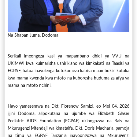
Na Shaban Juma, Dodoma
Serikali imeongeza kasi ya mapambano dhidi ya VVU na
UKIMWI kwa kuimarisha ushirikiano wa kimkakati na Taasisi ya
EGPAF, hatua inayolenga kutokomeza kabisa maambukizi kutoka
kwa mama kwenda kwa mtoto na kuboresha huduma za afya ya
mama na mtoto nchini.
Hayo yamesemwa na Dkt. Florencw Samizi, leo Mei 04, 2026
jijini Dodoma, alipokutana na ujumbe wa Elizabeth Glaser
Pediatric AIDS Foundation (EGPAF) ukiongozwa na Rais na
Mkurugenzi Mtendaji wa kimataifa, Dkt. Doris Macharia, pamoja
na timu ya EGPAF Tanzania inayoongozwa na Mkurugenzi