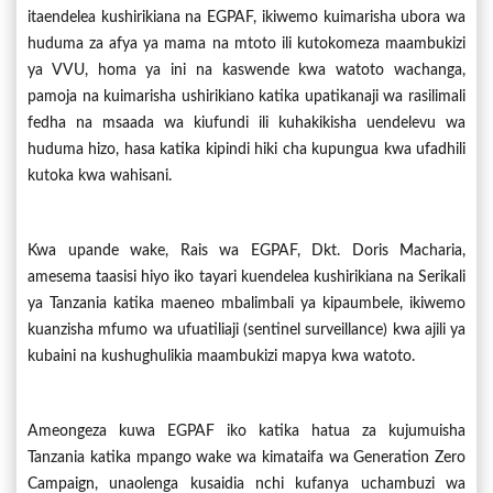
itaendelea kushirikiana na EGPAF, ikiwemo kuimarisha ubora wa
huduma za afya ya mama na mtoto ili kutokomeza maambukizi
ya VVU, homa ya ini na kaswende kwa watoto wachanga,
pamoja na kuimarisha ushirikiano katika upatikanaji wa rasilimali
fedha na msaada wa kiufundi ili kuhakikisha uendelevu wa
huduma hizo, hasa katika kipindi hiki cha kupungua kwa ufadhili
kutoka kwa wahisani.
Kwa upande wake, Rais wa EGPAF, Dkt. Doris Macharia,
amesema taasisi hiyo iko tayari kuendelea kushirikiana na Serikali
ya Tanzania katika maeneo mbalimbali ya kipaumbele, ikiwemo
kuanzisha mfumo wa ufuatiliaji (sentinel surveillance) kwa ajili ya
kubaini na kushughulikia maambukizi mapya kwa watoto.
Ameongeza kuwa EGPAF iko katika hatua za kujumuisha
Tanzania katika mpango wake wa kimataifa wa Generation Zero
Campaign, unaolenga kusaidia nchi kufanya uchambuzi wa