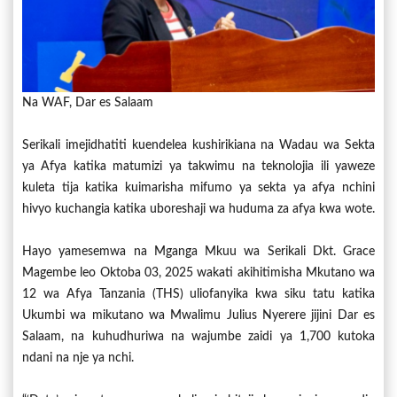
Na WAF, Dar es Salaam
Serikali imejidhatiti kuendelea kushirikiana na Wadau wa Sekta
ya Afya katika matumizi ya takwimu na teknolojia ili yaweze
kuleta tija katika kuimarisha mifumo ya sekta ya afya nchini
hivyo kuchangia katika uboreshaji wa huduma za afya kwa wote.
Hayo yamesemwa na Mganga Mkuu wa Serikali Dkt. Grace
Magembe leo Oktoba 03, 2025 wakati akihitimisha Mkutano wa
12 wa Afya Tanzania (THS) uliofanyika kwa siku tatu katika
Ukumbi wa mikutano wa Mwalimu Julius Nyerere jijini Dar es
Salaam, na kuhudhuriwa na wajumbe zaidi ya 1,700 kutoka
ndani na nje ya nchi.