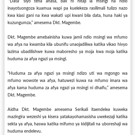
“‘Data’ siyo tena anasa, bali ni hitaji la msingi na ndio
inayotuongoza kuamua wapi pa kuelekeza rasilimali tulizo nazo
kwa kiasi gani na kwa wakati upi kwani bila data, huna haki ya
kuzungumza,” amesema Dkt. Magembe.
Dkt. Magembe amebainisha kuwa jamii ndio msingi wa mfumo
wa afya na kwamba kila ubunifu unaojadiliwa katika vikao hivyo
lazima ubadilishwe kuwa maboresho ya moja kwa moja katika
huduma za afya ngazi ya msingi.
“Huduma za afya ngazi ya msingi ndizo uti wa mgongo wa
mfumo wowote wa afya, hatuwezi kuwa na mfumo imara wa
afya kama huduma za afya ngazi ya msingi ni dhaifu,” amesema
Dkt. Magembe.
Aidha Dkt. Magembe amesema Serikali itaendelea kuweka
mazingira wezeshi ya kisera yatakayohamasisha uwekezaji katika
sekta ya afya, haswa katika mifumo ya kidijitali na uboreshaji wa
huduma endelevu.