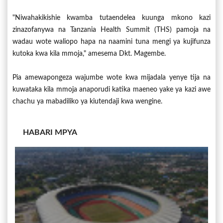
"Niwahakikishie kwamba tutaendelea kuunga mkono kazi
zinazofanywa na Tanzania Health Summit (THS) pamoja na
wadau wote waliopo hapa na naamini tuna mengi ya kujifunza
kutoka kwa kila mmoja," amesema Dkt. Magembe.
Pia amewapongeza wajumbe wote kwa mijadala yenye tija na
kuwataka kila mmoja anaporudi katika maeneo yake ya kazi awe
chachu ya mabadiliko ya kiutendaji kwa wengine.
HABARI MPYA