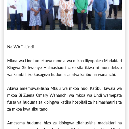
Na WAF -Lindi
Mkoa wa Lindi umekuwa mmoja wa mikoa iliyopokea Madaktari
Bingwa 35 kwenye Halmashauri zake sita ikiwa ni muendelezo
wa kambi hizo kusogeza huduma za afya karibu na wananchi.
Akiwa amemuwakilisha Mkuu wa mkoa huo, Katibu Tawala wa
mkoa Bi Zuena Omary Wananchi wa mkoa wa Lindi wamepata
fursa ya huduma za kibingwa katika hospitali za halmashauri sita
za mkoa kwa siku tano.
Amesema huduma hizo za kibingwa zitahusisha madaktari na