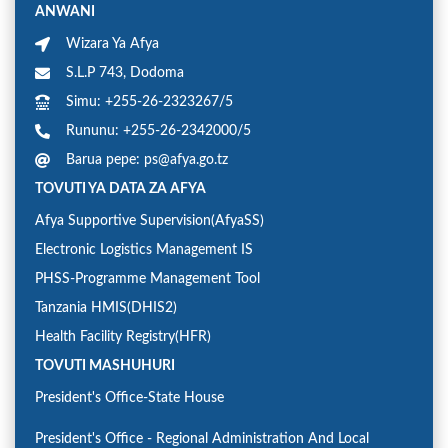
ANWANI
Wizara Ya Afya
S.L.P 743, Dodoma
Simu: +255-26-2323267/5
Rununu: +255-26-2342000/5
Barua pepe: ps@afya.go.tz
TOVUTI YA DATA ZA AFYA
Afya Supportive Supervision(AfyaSS)
Electronic Logistics Management IS
PHSS-Programme Management Tool
Tanzania HMIS(DHIS2)
Health Facility Registry(HFR)
TOVUTI MASHUHURI
President's Office-State House
President's Office - Regional Administration And Local