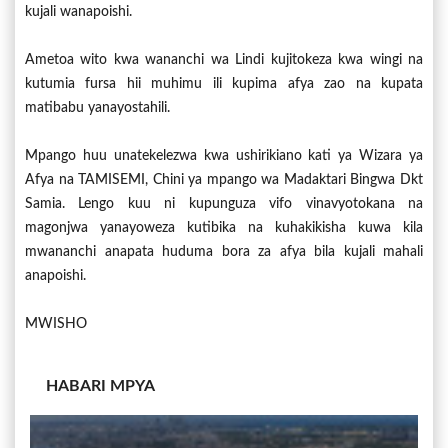
kujali wanapoishi.
Ametoa wito kwa wananchi wa Lindi kujitokeza kwa wingi na
kutumia fursa hii muhimu ili kupima afya zao na kupata
matibabu yanayostahili.
Mpango huu unatekelezwa kwa ushirikiano kati ya Wizara ya
Afya na TAMISEMI, Chini ya mpango wa Madaktari Bingwa Dkt
Samia. Lengo kuu ni kupunguza vifo vinavyotokana na
magonjwa yanayoweza kutibika na kuhakikisha kuwa kila
mwananchi anapata huduma bora za afya bila kujali mahali
anapoishi.
MWISHO
HABARI MPYA