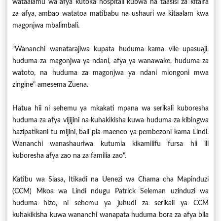
wataalamu wa afya kutoka hospitali kubwa na taasisi za kitaifa
za afya, ambao watatoa matibabu na ushauri wa kitaalam kwa
magonjwa mbalimbali.
"Wananchi wanatarajiwa kupata huduma kama vile upasuaji,
huduma za magonjwa ya ndani, afya ya wanawake, huduma za
watoto, na huduma za magonjwa ya ndani miongoni mwa
zingine" amesema Zuena.
Hatua hii ni sehemu ya mkakati mpana wa serikali kuboresha
huduma za afya vijijini na kuhakikisha kuwa huduma za kibingwa
hazipatikani tu mijini, bali pia maeneo ya pembezoni kama Lindi.
Wananchi wanashauriwa kutumia kikamilifu fursa hii ili
kuboresha afya zao na za familia zao".
Katibu wa Siasa, Itikadi na Uenezi wa Chama cha Mapinduzi
(CCM) Mkoa wa Lindi ndugu Patrick Seleman uzinduzi wa
huduma hizo, ni sehemu ya juhudi za serikali ya CCM
kuhakikisha kuwa wananchi wanapata huduma bora za afya bila