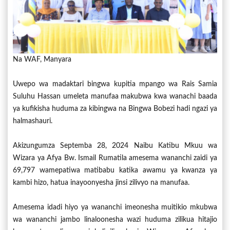
Na WAF, Manyara
Uwepo wa madaktari bingwa kupitia mpango wa Rais Samia
Suluhu Hassan umeleta manufaa makubwa kwa wanachi baada
ya kufikisha huduma za kibingwa na Bingwa Bobezi hadi ngazi ya
halmashauri.
Akizungumza Septemba 28, 2024 Naibu Katibu Mkuu wa
Wizara ya Afya Bw. Ismail Rumatila amesema wananchi zaidi ya
69,797 wamepatiwa matibabu katika awamu ya kwanza ya
kambi hizo, hatua inayoonyesha jinsi zilivyo na manufaa.
Amesema idadi hiyo ya wananchi imeonesha muitikio mkubwa
wa wananchi jambo linaloonesha wazi huduma zilikua hitajio