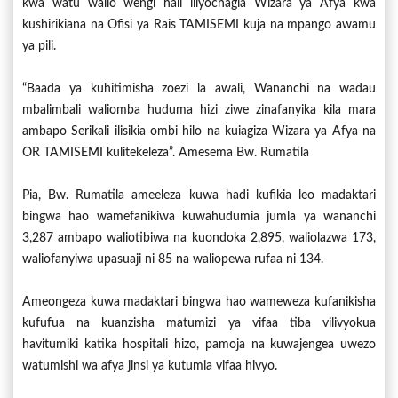
kwa watu walio wengi hali iliyochagia Wizara ya Afya kwa
kushirikiana na Ofisi ya Rais TAMISEMI kuja na mpango awamu
ya pili.
“Baada ya kuhitimisha zoezi la awali, Wananchi na wadau
mbalimbali waliomba huduma hizi ziwe zinafanyika kila mara
ambapo Serikali ilisikia ombi hilo na kuiagiza Wizara ya Afya na
OR TAMISEMI kulitekeleza”. Amesema Bw. Rumatila
Pia, Bw. Rumatila ameeleza kuwa hadi kufikia leo madaktari
bingwa hao wamefanikiwa kuwahudumia jumla ya wananchi
3,287 ambapo waliotibiwa na kuondoka 2,895, waliolazwa 173,
waliofanyiwa upasuaji ni 85 na waliopewa rufaa ni 134.
Ameongeza kuwa madaktari bingwa hao wameweza kufanikisha
kufufua na kuanzisha matumizi ya vifaa tiba vilivyokua
havitumiki katika hospitali hizo, pamoja na kuwajengea uwezo
watumishi wa afya jinsi ya kutumia vifaa hivyo.