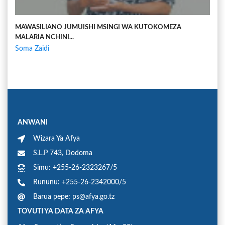
MAWASILIANO JUMUISHI MSINGI WA KUTOKOMEZA
MALARIA NCHINI...
Soma Zaidi
ANWANI
Wizara Ya Afya
S.L.P 743, Dodoma
Simu: +255-26-2323267/5
Rununu: +255-26-2342000/5
Barua pepe: ps@afya.go.tz
TOVUTI YA DATA ZA AFYA