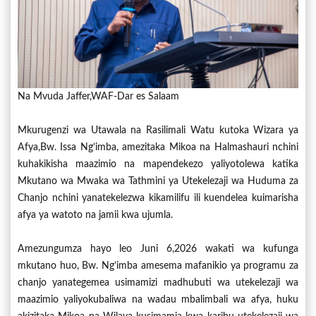
Na Mvuda Jaffer,WAF-Dar es Salaam
Mkurugenzi wa Utawala na Rasilimali Watu kutoka Wizara ya
Afya,Bw. Issa Ng’imba, amezitaka Mikoa na Halmashauri nchini
kuhakikisha maazimio na mapendekezo yaliyotolewa katika
Mkutano wa Mwaka wa Tathmini ya Utekelezaji wa Huduma za
Chanjo nchini yanatekelezwa kikamilifu ili kuendelea kuimarisha
afya ya watoto na jamii kwa ujumla.
Amezungumza hayo leo Juni 6,2026 wakati wa kufunga
mkutano huo, Bw. Ng’imba amesema mafanikio ya programu za
chanjo yanategemea usimamizi madhubuti wa utekelezaji wa
maazimio yaliyokubaliwa na wadau mbalimbali wa afya, huku