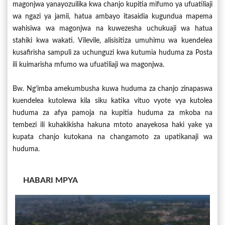
magonjwa yanayozuilika kwa chanjo kupitia mifumo ya ufuatiliaji
wa ngazi ya jamii, hatua ambayo itasaidia kugundua mapema
wahisiwa wa magonjwa na kuwezesha uchukuaji wa hatua
stahiki kwa wakati. Vilevile, alisisitiza umuhimu wa kuendelea
kusafirisha sampuli za uchunguzi kwa kutumia huduma za Posta
ili kuimarisha mfumo wa ufuatiliaji wa magonjwa.
Bw. Ng’imba amekumbusha kuwa huduma za chanjo zinapaswa
kuendelea kutolewa kila siku katika vituo vyote vya kutolea
huduma za afya pamoja na kupitia huduma za mkoba na
tembezi ili kuhakikisha hakuna mtoto anayekosa haki yake ya
kupata chanjo kutokana na changamoto za upatikanaji wa
huduma.
HABARI MPYA