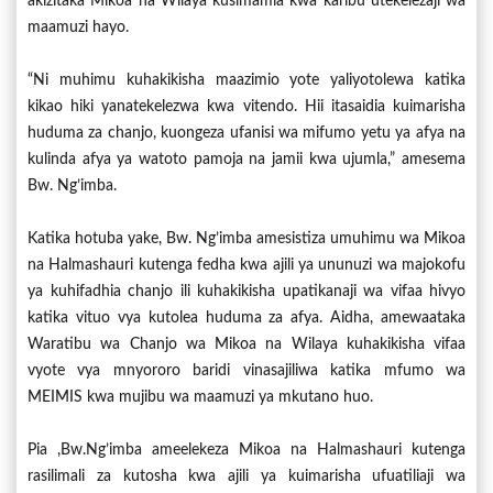
akizitaka Mikoa na Wilaya kusimamia kwa karibu utekelezaji wa
maamuzi hayo.
“Ni muhimu kuhakikisha maazimio yote yaliyotolewa katika
kikao hiki yanatekelezwa kwa vitendo. Hii itasaidia kuimarisha
huduma za chanjo, kuongeza ufanisi wa mifumo yetu ya afya na
kulinda afya ya watoto pamoja na jamii kwa ujumla,” amesema
Bw. Ng’imba.
Katika hotuba yake, Bw. Ng’imba amesistiza umuhimu wa Mikoa
na Halmashauri kutenga fedha kwa ajili ya ununuzi wa majokofu
ya kuhifadhia chanjo ili kuhakikisha upatikanaji wa vifaa hivyo
katika vituo vya kutolea huduma za afya. Aidha, amewaataka
Waratibu wa Chanjo wa Mikoa na Wilaya kuhakikisha vifaa
vyote vya mnyororo baridi vinasajiliwa katika mfumo wa
MEIMIS kwa mujibu wa maamuzi ya mkutano huo.
Pia ,Bw.Ng’imba ameelekeza Mikoa na Halmashauri kutenga
rasilimali za kutosha kwa ajili ya kuimarisha ufuatiliaji wa