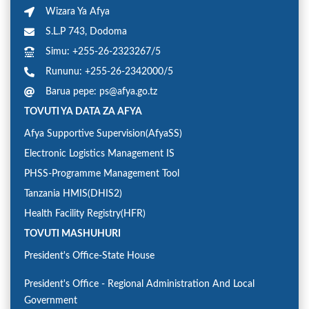
Wizara Ya Afya
S.L.P 743, Dodoma
Simu: +255-26-2323267/5
Rununu: +255-26-2342000/5
Barua pepe: ps@afya.go.tz
TOVUTI YA DATA ZA AFYA
Afya Supportive Supervision(AfyaSS)
Electronic Logistics Management IS
PHSS-Programme Management Tool
Tanzania HMIS(DHIS2)
Health Facility Registry(HFR)
TOVUTI MASHUHURI
President's Office-State House
President's Office - Regional Administration And Local
Government