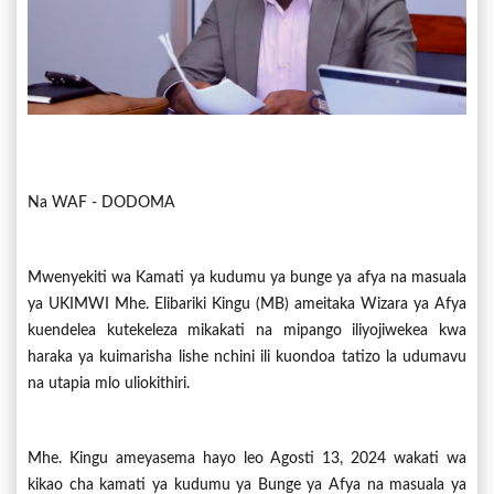
Na WAF - DODOMA
Mwenyekiti wa Kamati ya kudumu ya bunge ya afya na masuala
ya UKIMWI Mhe. Elibariki Kingu (MB) ameitaka Wizara ya Afya
kuendelea kutekeleza mikakati na mipango iliyojiwekea kwa
haraka ya kuimarisha lishe nchini ili kuondoa tatizo la udumavu
na utapia mlo uliokithiri.
Mhe. Kingu ameyasema hayo leo Agosti 13, 2024 wakati wa
kikao cha kamati ya kudumu ya Bunge ya Afya na masuala ya