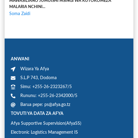
MAWASILIANO JUMUISHI MSINGI WA KUTOKOMEZA
MALARIA NCHINI...
Soma Zaidi
ANWANI
Wizara Ya Afya
S.L.P 743, Dodoma
Simu: +255-26-2323267/5
Rununu: +255-26-2342000/5
Barua pepe: ps@afya.go.tz
TOVUTI YA DATA ZA AFYA
Afya Supportive Supervision(AfyaSS)
Electronic Logistics Management IS