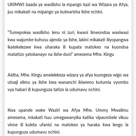
UKIMWI baada ya wasilisho la mpango kazi wa Wizara ya Afya,
juu mikakati na mipango ya kuimarisha lishe nchini.
“Tumepokea wasilisho lenu ni zuri, kwani limeondoa wasiwasi
kwa wajumbe kuhusu ajenda ya lishe, lakini mikakati iliyopangwa
ikatekelezwe kwa uharaka ili kupata matokeo na kuondoa
matatizo yatokanayo na lishe duni” amesema Mhe. Kingu
Aidha, Mhe. Kingu ameielekeza wizara ya afya kuongeza wigo wa
utoaji elimu ya lishe kwa wananchi ikiwemo kutumia vyombo
vya habari ili kupunguza tatizo la udumavu nchini.
Kwa upande wake Waziri wa Afya Mhe. Ummy Mwalimu
amesema, mkakati huu umegawanyika katika vipaumbele vikuu
vinne ili kuleta ufanisi na matokeo ya haraka kwa lengo la
kupunguza udumavu nchini.