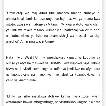
“Utekelezaji wa majukumu una maeneo manne ambayo ni
uhamasishaji jamii kuhusu unyonyeshaji maziwa ya mama kwa
mtoto, utoaji wa matone ya Vitamini 'A' kwa watoto walio chini
ya umri wa miaka mitano, kuimarisha upatikanaji wa virutubishi
na kutoa elimu ya lishe na uhamasishaji wa masuala ya ulaji
unaofaa”. Amesema waziri Ummy.
Hata hivyo, Waziri Ummy ameishukuru kamati ya kudumu ya
bunge ya afya na maswala ya UKIMWI kwa kupokea vipaumbele
hivyo na kuvijadili kwa lengo la kuifanya jamii iwe na afya bora
na kuondokana na magonjwa nyemelezi ya kuambukizwa na
yasio ya kuambukiza.
“Elimu ya lishe inatakiwa itolewe katika nyaja zote, kwani
watanzania hawali mbogamboga, na virutubisho vingine, pia hata