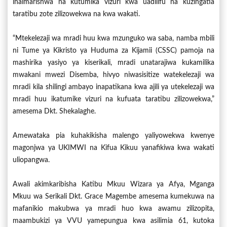
inaimarishwa na kutumika vizuri kwa uadilifu na kuzingatia
taratibu zote zilizowekwa na kwa wakati.
“Mtekelezaji wa mradi huu kwa mzunguko wa saba, namba mbili
ni Tume ya Kikristo ya Huduma za Kijamii (CSSC) pamoja na
mashirika yasiyo ya kiserikali, mradi unatarajiwa kukamilika
mwakani mwezi Disemba, hivyo niwasisitize watekelezaji wa
mradi kila shilingi ambayo inapatikana kwa ajili ya utekelezaji wa
mradi huu ikatumike vizuri na kufuata taratibu zilizowekwa,”
amesema Dkt. Shekalaghe.
Amewataka pia kuhakikisha malengo yaliyowekwa kwenye
magonjwa ya UKIMWI na Kifua Kikuu yanafikiwa kwa wakati
uliopangwa.
Awali akimkaribisha Katibu Mkuu Wizara ya Afya, Mganga
Mkuu wa Serikali Dkt. Grace Magembe amesema kumekuwa na
mafanikio makubwa ya mradi huo kwa awamu zilizopita,
maambukizi ya VVU yamepungua kwa asilimia 61, kutoka