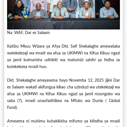
Na. WAF, Dar es Salaam
Katibu Mkuu Wizara ya Afya Dkt. Seif Shekalaghe amewataka
watekelezaji wa mradi wa afua za UKIMWI na Kifua Kikuu ngazi
ya jamii kuimarisha udhibiti wa matumizi sahihi ya fedha za
kutekelezea mradi huo.
Dkt. Shekalaghe ameyasema hayo Novemba 12, 2025 jijini Dar
es Salaam wakati akifungua kikao cha uzinduzi wa utekelezaji wa
afua za UKIMWI na Kifua Kikuu ngazi ya jamii mzunguko wa
saba (7), mradi unaofadhiliwa na Mfuko wa Dunia ( Global
Fund).
Amesema ni muhimu kuhakikisha mifumo ya kifedha ya mradi