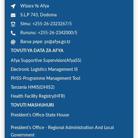
Wizara Ya Afya
S.L.P 743, Dodoma
Simu: +255-26-2323267/5
Rununu: +255-26-2342000/5
Barua pepe: ps@afya.go.tz
TOVUTI YA DATA ZA AFYA
Afya Supportive Supervision(AfyaSS)
Electronic Logistics Management IS
PHSS-Programme Management Tool
Tanzania HMIS(DHIS2)
Health Facility Registry(HFR)
TOVUTI MASHUHURI
President's Office-State House
President's Office - Regional Administration And Local
Government