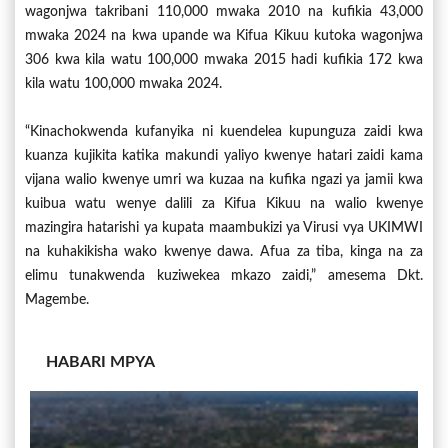
wagonjwa takribani 110,000 mwaka 2010 na kufikia 43,000
mwaka 2024 na kwa upande wa Kifua Kikuu kutoka wagonjwa
306 kwa kila watu 100,000 mwaka 2015 hadi kufikia 172 kwa
kila watu 100,000 mwaka 2024.
“Kinachokwenda kufanyika ni kuendelea kupunguza zaidi kwa
kuanza kujikita katika makundi yaliyo kwenye hatari zaidi kama
vijana walio kwenye umri wa kuzaa na kufika ngazi ya jamii kwa
kuibua watu wenye dalili za Kifua Kikuu na walio kwenye
mazingira hatarishi ya kupata maambukizi ya Virusi vya UKIMWI
na kuhakikisha wako kwenye dawa. Afua za tiba, kinga na za
elimu tunakwenda kuziwekea mkazo zaidi,” amesema Dkt.
Magembe.
HABARI MPYA