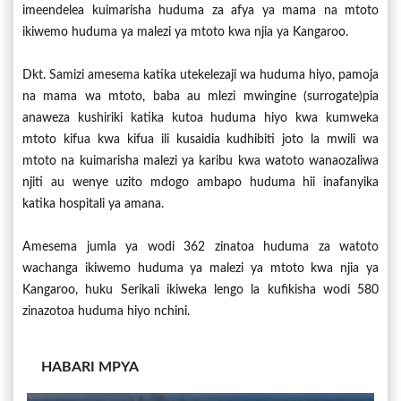
imeendelea kuimarisha huduma za afya ya mama na mtoto
ikiwemo huduma ya malezi ya mtoto kwa njia ya Kangaroo.
Dkt. Samizi amesema katika utekelezaji wa huduma hiyo, pamoja
na mama wa mtoto, baba au mlezi mwingine (surrogate)pia
anaweza kushiriki katika kutoa huduma hiyo kwa kumweka
mtoto kifua kwa kifua ili kusaidia kudhibiti joto la mwili wa
mtoto na kuimarisha malezi ya karibu kwa watoto wanaozaliwa
njiti au wenye uzito mdogo ambapo huduma hii inafanyika
katika hospitali ya amana.
Amesema jumla ya wodi 362 zinatoa huduma za watoto
wachanga ikiwemo huduma ya malezi ya mtoto kwa njia ya
Kangaroo, huku Serikali ikiweka lengo la kufikisha wodi 580
zinazotoa huduma hiyo nchini.
HABARI MPYA