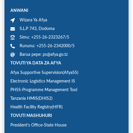
ANWANI
Wizara Ya Afya
S.L.P 743, Dodoma
Simu: +255-26-2323267/5
Rununu: +255-26-2342000/5
Barua pepe: ps@afya.go.tz
TOVUTI YA DATA ZA AFYA
Afya Supportive Supervision(AfyaSS)
Electronic Logistics Management IS
PHSS-Programme Management Tool
Tanzania HMIS(DHIS2)
Health Facility Registry(HFR)
TOVUTI MASHUHURI
President's Office-State House