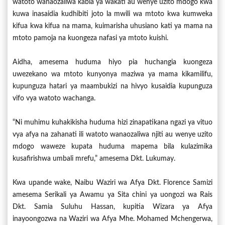
watoto wanaozaliwa kabla ya wakati au wenye uzito mdogo kwa
kuwa inasaidia kudhibiti joto la mwili wa mtoto kwa kumweka
kifua kwa kifua na mama, kuimarisha uhusiano kati ya mama na
mtoto pamoja na kuongeza nafasi ya mtoto kuishi.
Aidha, amesema huduma hiyo pia huchangia kuongeza
uwezekano wa mtoto kunyonya maziwa ya mama kikamilifu,
kupunguza hatari ya maambukizi na hivyo kusaidia kupunguza
vifo vya watoto wachanga.
“Ni muhimu kuhakikisha huduma hizi zinapatikana ngazi ya vituo
vya afya na zahanati ili watoto wanaozaliwa njiti au wenye uzito
mdogo waweze kupata huduma mapema bila kulazimika
kusafirishwa umbali mrefu,” amesema Dkt. Lukumay.
Kwa upande wake, Naibu Waziri wa Afya Dkt. Florence Samizi
amesema Serikali ya Awamu ya Sita chini ya uongozi wa Rais
Dkt. Samia Suluhu Hassan, kupitia Wizara ya Afya
inayoongozwa na Waziri wa Afya Mhe. Mohamed Mchengerwa,