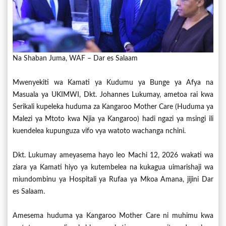
Na Shaban Juma, WAF – Dar es Salaam
Mwenyekiti wa Kamati ya Kudumu ya Bunge ya Afya na
Masuala ya UKIMWI, Dkt. Johannes Lukumay, ametoa rai kwa
Serikali kupeleka huduma za Kangaroo Mother Care (Huduma ya
Malezi ya Mtoto kwa Njia ya Kangaroo) hadi ngazi ya msingi ili
kuendelea kupunguza vifo vya watoto wachanga nchini.
Dkt. Lukumay ameyasema hayo leo Machi 12, 2026 wakati wa
ziara ya Kamati hiyo ya kutembelea na kukagua uimarishaji wa
miundombinu ya Hospitali ya Rufaa ya Mkoa Amana, jijini Dar
es Salaam.
Amesema huduma ya Kangaroo Mother Care ni muhimu kwa