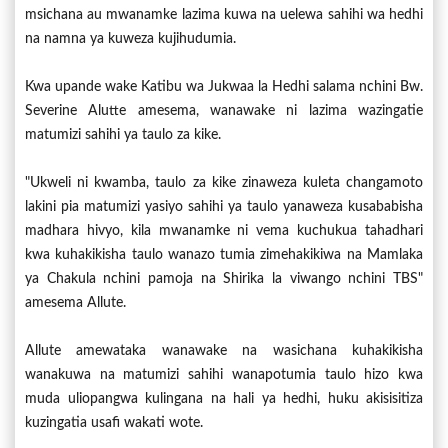
msichana au mwanamke lazima kuwa na uelewa sahihi wa hedhi
na namna ya kuweza kujihudumia.
Kwa upande wake Katibu wa Jukwaa la Hedhi salama nchini Bw.
Severine Alutte amesema, wanawake ni lazima wazingatie
matumizi sahihi ya taulo za kike.
"Ukweli ni kwamba, taulo za kike zinaweza kuleta changamoto
lakini pia matumizi yasiyo sahihi ya taulo yanaweza kusababisha
madhara hivyo, kila mwanamke ni vema kuchukua tahadhari
kwa kuhakikisha taulo wanazo tumia zimehakikiwa na Mamlaka
ya Chakula nchini pamoja na Shirika la viwango nchini TBS"
amesema Allute.
Allute amewataka wanawake na wasichana kuhakikisha
wanakuwa na matumizi sahihi wanapotumia taulo hizo kwa
muda uliopangwa kulingana na hali ya hedhi, huku akisisitiza
kuzingatia usafi wakati wote.