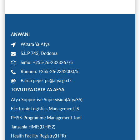
ANWANI
Wizara Ya Afya
S.L.P 743, Dodoma
Simu: +255-26-2323267/5
Rununu: +255-26-2342000/5
Barua pepe: ps@afya.go.tz
TOVUTI YA DATA ZA AFYA
Afya Supportive Supervision(AfyaSS)
Electronic Logistics Management IS
PHSS-Programme Management Tool
Tanzania HMIS(DHIS2)
Health Facility Registry(HFR)