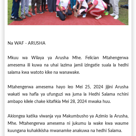
Na WAF - ARUSHA
Mkuu wa Wilaya ya Arusha Mhe. Felician Mtahengerwa
amesema ili kuwa na uhai lazima jamii izingatie suala la hedhi
salama kwa watoto kike na wanawake.
Mtahengerwa amesema hayo leo Mei 25, 2024 jijini Arusha
wakati wa hafla ya ufunguzi wa juma la Hedhi Salama nchini
ambapo kilele chake kitafikia Mei 28, 2024 mwaka huu.
Akiongea katika viwanja vya Makumbusho ya Azimio la Arusha,
Mhe. Mtahengerwa amesema ni jukumu la wake kwa waume
kuungana kuhakikisha mwanamke anakuwa na hedhi Salama.