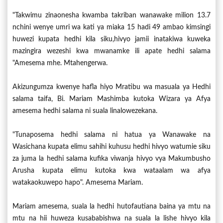
"Takwimu zinaonesha kwamba takriban wanawake milion 13.7
nchini wenye umri wa kati ya miaka 15 hadi 49 ambao kimsingi
huwezi kupata hedhi kila siku,hivyo jamii inatakiwa kuweka
mazingira wezeshi kwa mwanamke ili apate hedhi salama
"Amesema mhe. Mtahengerwa.
Akizungumza kwenye hafla hiyo Mratibu wa masuala ya Hedhi
salama taifa, Bi. Mariam Mashimba kutoka Wizara ya Afya
amesema hedhi salama ni suala linalowezekana.
"Tunaposema hedhi salama ni hatua ya Wanawake na
Wasichana kupata elimu sahihi kuhusu hedhi hivyo watumie siku
za juma la hedhi salama kufika viwanja hivyo vya Makumbusho
Arusha kupata elimu kutoka kwa wataalam wa afya
watakaokuwepo hapo". Amesema Mariam.
Mariam amesema, suala la hedhi hutofautiana baina ya mtu na
mtu na hii huweza kusababishwa na suala la lishe hivyo kila